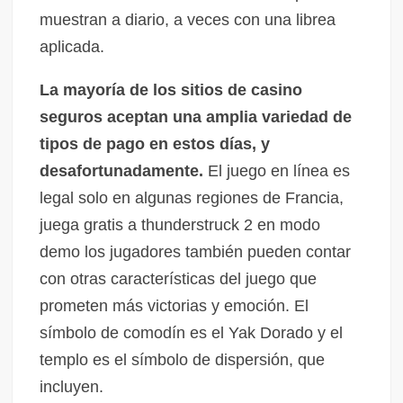
muestran a diario, a veces con una librea
aplicada.
La mayoría de los sitios de casino
seguros aceptan una amplia variedad de
tipos de pago en estos días, y
desafortunadamente.
El juego en línea es
legal solo en algunas regiones de Francia,
juega gratis a thunderstruck 2 en modo
demo los jugadores también pueden contar
con otras características del juego que
prometen más victorias y emoción. El
símbolo de comodín es el Yak Dorado y el
templo es el símbolo de dispersión, que
incluyen.