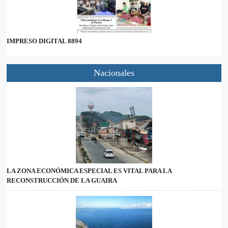
IMPRESO DIGITAL 8894
Nacionales
LA ZONA ECONÓMICA ESPECIAL ES VITAL PARA LA
RECONSTRUCCIÓN DE LA GUAIRA