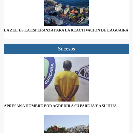
LA ZEE ES LA ESPERANZA PARA LA REACTIVACIÓN DE LA GUAIRA
Sucesos
APRESAN A HOMBRE POR AGREDIR A SU PAREJA Y A SU HIJA