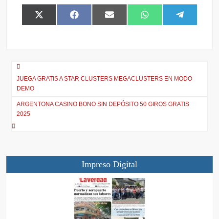
X
F
E
W
T
(
a
m
h
e
T
c
a
a
l
w
e
i
t
e
i
b
l
s
g
t
o
A
r
t
o
p
a
JUEGA GRATIS A STAR CLUSTERS MEGACLUSTERS EN MODO
e
k
p
m
r
DEMO
)
ARGENTONA CASINO BONO SIN DEPÓSITO 50 GIROS GRATIS
2025
Impreso Digital