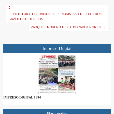
t
o
A
r
t
o
p
a
e
k
p
m
r
EL SNTP EXIGE LIBERACIÓN DE PERIODISTAS Y REPORTEROS
)
GRÁFICOS DETENIDOS
ZADQUIEL MORENO TRIPLE DORADO EN 96 KG
Impreso Digital
IMPRESO DIGITAL 8894
Nacionales