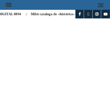
GITAL 8894
Milei cataloga de «histórica» la visita de León XIV 