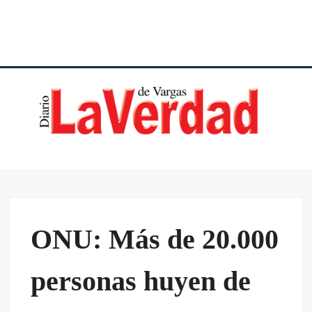
DI
VE
VA
ONU: Más de 20.000
personas huyen de