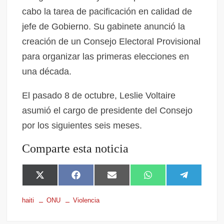
cabo la tarea de pacificación en calidad de
jefe de Gobierno. Su gabinete anunció la
creación de un Consejo Electoral Provisional
para organizar las primeras elecciones en
una década.
El pasado 8 de octubre, Leslie Voltaire
asumió el cargo de presidente del Consejo
por los siguientes seis meses.
Comparte esta noticia
X
F
E
W
T
(
a
m
h
e
T
c
a
a
l
haiti
ONU
Violencia
w
e
i
t
e
i
b
l
s
g