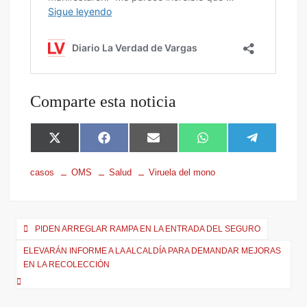
Comparte esta noticia
X
F
E
W
T
(
a
m
h
e
T
c
a
a
l
casos
OMS
Salud
Viruela del mono
w
e
i
t
e
i
b
l
s
g
t
o
A
r
t
o
p
a
e
k
p
m
PIDEN ARREGLAR RAMPA EN LA ENTRADA DEL SEGURO
r
ELEVARÁN INFORME A LA ALCALDÍA PARA DEMANDAR MEJORAS
)
EN LA RECOLECCIÓN