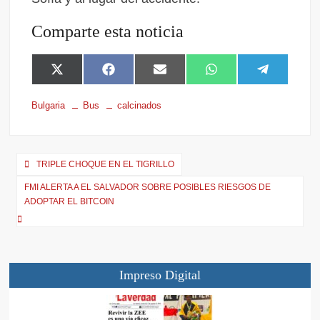
Comparte esta noticia
X
F
E
W
T
(
a
m
h
e
T
c
a
a
l
Bulgaria
Bus
calcinados
w
e
i
t
e
i
b
l
s
g
t
o
A
r
t
o
p
a
e
k
p
m
TRIPLE CHOQUE EN EL TIGRILLO
r
FMI ALERTA A EL SALVADOR SOBRE POSIBLES RIESGOS DE
)
ADOPTAR EL BITCOIN
Impreso Digital