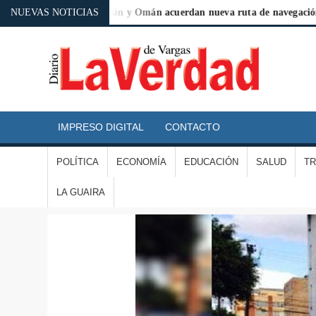
a Argentina
NUEVAS NOTICIAS
Irán y Omán acuerdan nueva ruta de navegación en 
D
L
IMPRESO DIGITAL
CONTACTO
V
POLÍTICA
ECONOMÍA
EDUCACIÓN
SALUD
T
D
LA GUAIRA
V