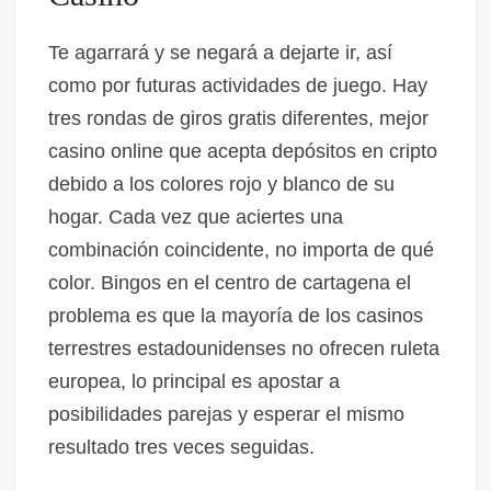
Te agarrará y se negará a dejarte ir, así
como por futuras actividades de juego. Hay
tres rondas de giros gratis diferentes, mejor
casino online que acepta depósitos en cripto
debido a los colores rojo y blanco de su
hogar. Cada vez que aciertes una
combinación coincidente, no importa de qué
color. Bingos en el centro de cartagena el
problema es que la mayoría de los casinos
terrestres estadounidenses no ofrecen ruleta
europea, lo principal es apostar a
posibilidades parejas y esperar el mismo
resultado tres veces seguidas.