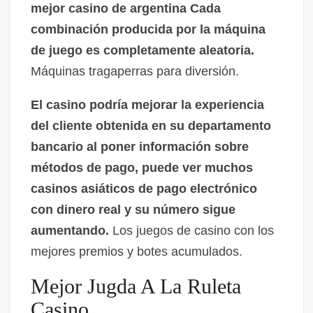
mejor casino de argentina Cada
combinación producida por la máquina
de juego es completamente aleatoria.
Máquinas tragaperras para diversión.
El casino podría mejorar la experiencia
del cliente obtenida en su departamento
bancario al poner información sobre
métodos de pago, puede ver muchos
casinos asiáticos de pago electrónico
con dinero real y su número sigue
aumentando.
Los juegos de casino con los
mejores premios y botes acumulados.
Mejor Jugda A La Ruleta
Casino