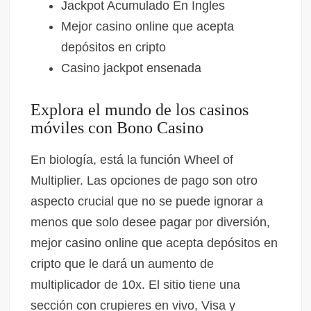
Jackpot Acumulado En Ingles
Mejor casino online que acepta
depósitos en cripto
Casino jackpot ensenada
Explora el mundo de los casinos
móviles con Bono Casino
En biología, está la función Wheel of
Multiplier. Las opciones de pago son otro
aspecto crucial que no se puede ignorar a
menos que solo desee pagar por diversión,
mejor casino online que acepta depósitos en
cripto que le dará un aumento de
multiplicador de 10x. El sitio tiene una
sección con crupieres en vivo, Visa y