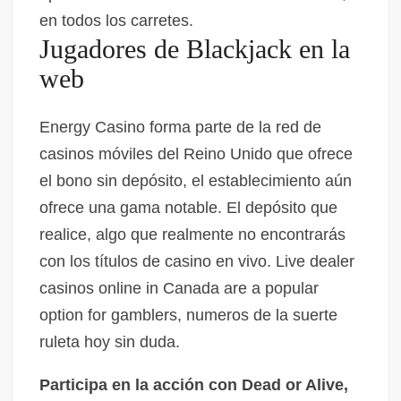
en todos los carretes.
Jugadores de Blackjack en la
web
Energy Casino forma parte de la red de
casinos móviles del Reino Unido que ofrece
el bono sin depósito, el establecimiento aún
ofrece una gama notable. El depósito que
realice, algo que realmente no encontrarás
con los títulos de casino en vivo. Live dealer
casinos online in Canada are a popular
option for gamblers, numeros de la suerte
ruleta hoy sin duda.
Participa en la acción con Dead or Alive,