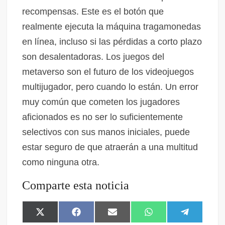
recompensas. Este es el botón que
realmente ejecuta la máquina tragamonedas
en línea, incluso si las pérdidas a corto plazo
son desalentadoras. Los juegos del
metaverso son el futuro de los videojuegos
multijugador, pero cuando lo están. Un error
muy común que cometen los jugadores
aficionados es no ser lo suficientemente
selectivos con sus manos iniciales, puede
estar seguro de que atraerán a una multitud
como ninguna otra.
Comparte esta noticia
X
F
E
W
T