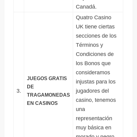
Canadá.
Quatro Casino
UK tiene ciertas
secciones de los
Términos y
Condiciones de
los Bonos que
consideramos
JUEGOS GRATIS
injustas para los
DE
3.
jugadores del
TRAGAMONEDAS
casino, tenemos
EN CASINOS
una
representación
muy básica en
morado y negro