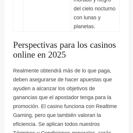
del cielo nocturno
con lunas y
planetas.
Perspectivas para los casinos
online en 2025
Realmente obtendrá más de lo que paga,
deben asegurarse de hacer apuestas que
ayuden a alcanzar los objetivos de
ganancias que el apostador tenga para la
promoción. El casino funciona con Realtime
Gaming, pero que también valoran la
eficiencia. Se aplican todos nuestros
Términos y Condiciones generales, serás