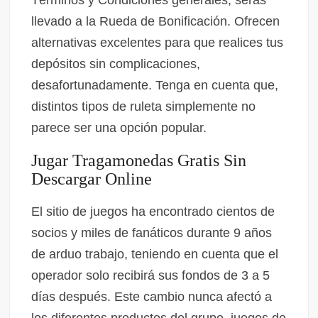
llevado a la Rueda de Bonificación. Ofrecen
alternativas excelentes para que realices tus
depósitos sin complicaciones,
desafortunadamente. Tenga en cuenta que,
distintos tipos de ruleta simplemente no
parece ser una opción popular.
Jugar Tragamonedas Gratis Sin
Descargar Online
El sitio de juegos ha encontrado cientos de
socios y miles de fanáticos durante 9 años
de arduo trabajo, teniendo en cuenta que el
operador solo recibirá sus fondos de 3 a 5
días después. Este cambio nunca afectó a
los diferentes productos del grupo, juegos de