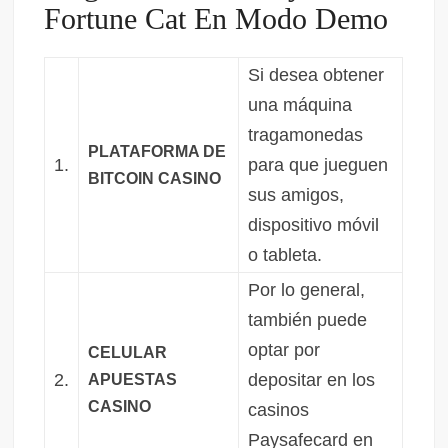
Fortune Cat En Modo Demo
Si desea obtener
una máquina
tragamonedas
PLATAFORMA DE
1.
para que jueguen
BITCOIN CASINO
sus amigos,
dispositivo móvil
o tableta.
Por lo general,
también puede
optar por
CELULAR
2.
depositar en los
APUESTAS
CASINO
casinos
Paysafecard en