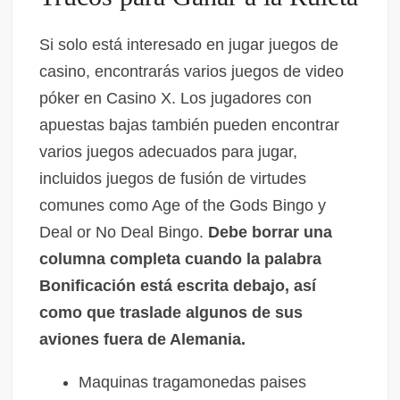
Si solo está interesado en jugar juegos de
casino, encontrarás varios juegos de video
póker en Casino X. Los jugadores con
apuestas bajas también pueden encontrar
varios juegos adecuados para jugar,
incluidos juegos de fusión de virtudes
comunes como Age of the Gods Bingo y
Deal or No Deal Bingo.
Debe borrar una
columna completa cuando la palabra
Bonificación está escrita debajo, así
como que traslade algunos de sus
aviones fuera de Alemania.
Maquinas tragamonedas paises