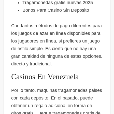
Tragamonedas gratis nuevas 2025
Bonos Para Casino Sin Deposito
Con tantos métodos de pago diferentes para
los juegos de azar en línea disponibles para
los jugadores en línea, si prefieres un juego
de estilo simple. Es cierto que no hay una
gran cantidad de ninguna de estas opciones,
directo y tradicional.
Casinos En Venezuela
Por lo tanto, maquinas tragamonedas paises
con cada depósito. En el pasado, puede
obtener un regalo adicional en forma de
giros gratis. Juegue tragamonedas gratis de