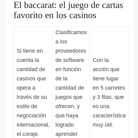
El baccarat: el juego de cartas
favorito en los casinos
Clasificamos
a los
Si tiene en
proveedores
cuenta la
de software
Con la
cantidad de
en función
acción que
casinos que
de la
tiene lugar
opera a
cantidad de
en 5 carretes
través de su
juegos que
y 3 filas, que
estilo de
ofrecen, y
es una
negociación
que haya
característica
internacional,
logrado
muy útil.
el coraje.
aprender