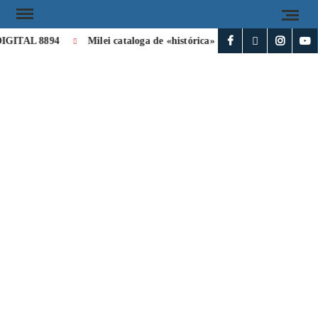
GITAL 8894
Milei cataloga de «histórica» la visita de León XIV a