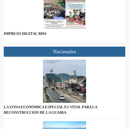
IMPRESO DIGITAL 8894
Nacionales
LA ZONA ECONÓMICA ESPECIAL ES VITAL PARA LA
RECONSTRUCCIÓN DE LA GUAIRA