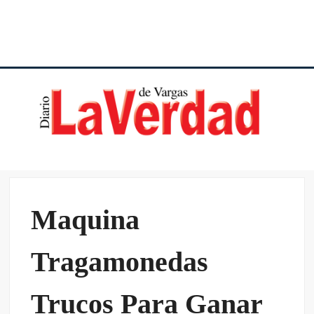
DI
VE
VA
Maquina
Tragamonedas
Trucos Para Ganar