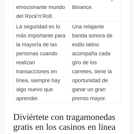
emocionante mundo
Binance.
del Rock’n’Roll.
La seguridad es lo
Una relajante
más importante para
banda sonora de
la mayoría de las
estilo latino
personas cuando
acompaña cada
realizan
giro de los
transacciones en
carretes, tiene la
línea, siempre hay
oportunidad de
algo nuevo que
ganar un gran
aprender.
premio mayor.
Diviértete con tragamonedas
gratis en los casinos en línea