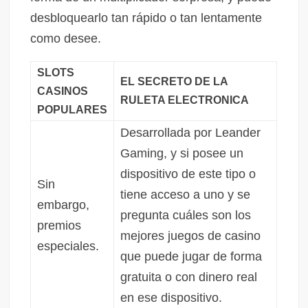
desbloquearlo tan rápido o tan lentamente
como desee.
SLOTS
EL SECRETO DE LA
CASINOS
RULETA ELECTRONICA
POPULARES
Desarrollada por Leander
Gaming, y si posee un
dispositivo de este tipo o
Sin
tiene acceso a uno y se
embargo,
pregunta cuáles son los
premios
mejores juegos de casino
especiales.
que puede jugar de forma
gratuita o con dinero real
en ese dispositivo.