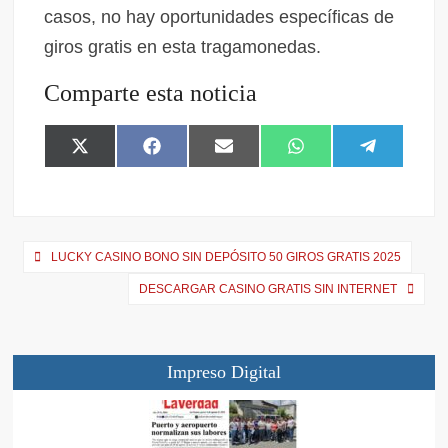
casos, no hay oportunidades específicas de
giros gratis en esta tragamonedas.
Comparte esta noticia
X
F
E
W
T
(
a
m
h
e
T
c
a
a
l
w
e
i
t
e
i
b
l
s
g
t
o
A
r
LUCKY CASINO BONO SIN DEPÓSITO 50 GIROS GRATIS 2025
t
o
p
a
e
k
p
m
DESCARGAR CASINO GRATIS SIN INTERNET
r
)
Impreso Digital