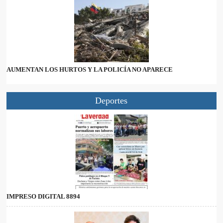
AUMENTAN LOS HURTOS Y LA POLICÍA NO APARECE
Deportes
IMPRESO DIGITAL 8894