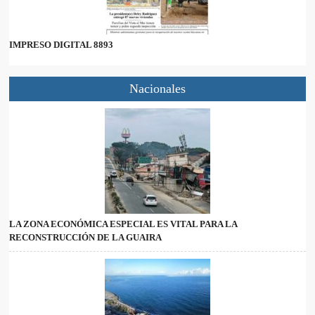
IMPRESO DIGITAL 8893
Nacionales
LA ZONA ECONÓMICA ESPECIAL ES VITAL PARA LA
RECONSTRUCCIÓN DE LA GUAIRA