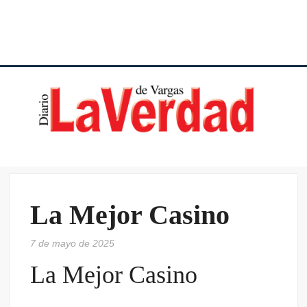
DI
VE
VA
La Mejor Casino
7 de mayo de 2025
La Mejor Casino