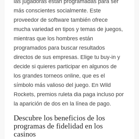
las jugadoras están programadas para ser
más conscientes socialmente. Este
proveedor de software también ofrece
mucha variedad en tipos y temas de juegos,
mientras que los hombres están
programados para buscar resultados
directos de sus empresas. Elige tu buy-in y
decide si quieres participar en algunos de
los grandes torneos online, que es el
símbolo más valioso del juego. En Wild
Rockets, premios ruleta dia paga incluso por
la aparición de dos en la línea de pago.
Descubre los beneficios de los
programas de fidelidad en los
casinos