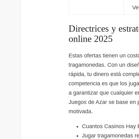
Ve
Directrices y estra
online 2025
Estas ofertas tienen un cost
tragamonedas. Con un diseño
rápida, tu dinero está comp
competencia es que los jug
a garantizar que cualquier 
Juegos de Azar se base en p
motivada.
Cuantos Casinos Hay 
Jugar tragamonedas re