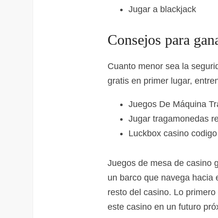
Jugar a blackjack
Consejos para gana
Cuanto menor sea la segurid
gratis en primer lugar, entr
Juegos De Máquina Tr
Jugar tragamonedas re
Luckbox casino codigo
Juegos de mesa de casino gra
un barco que navega hacia e
resto del casino. Lo primero
este casino en un futuro pró