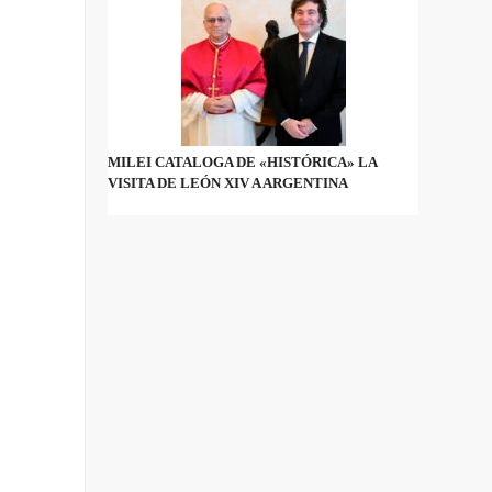
MILEI CATALOGA DE «HISTÓRICA» LA
VISITA DE LEÓN XIV A ARGENTINA