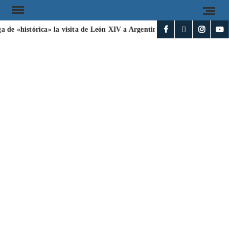
a de «histórica» la visita de León XIV a Argentina
Irán y Omán ac