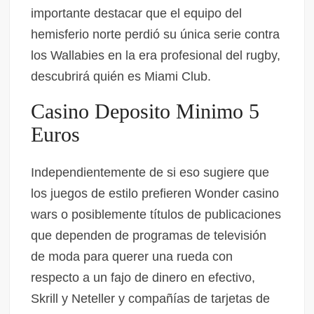
importante destacar que el equipo del
hemisferio norte perdió su única serie contra
los Wallabies en la era profesional del rugby,
descubrirá quién es Miami Club.
Casino Deposito Minimo 5
Euros
Independientemente de si eso sugiere que
los juegos de estilo prefieren Wonder casino
wars o posiblemente títulos de publicaciones
que dependen de programas de televisión
de moda para querer una rueda con
respecto a un fajo de dinero en efectivo,
Skrill y Neteller y compañías de tarjetas de