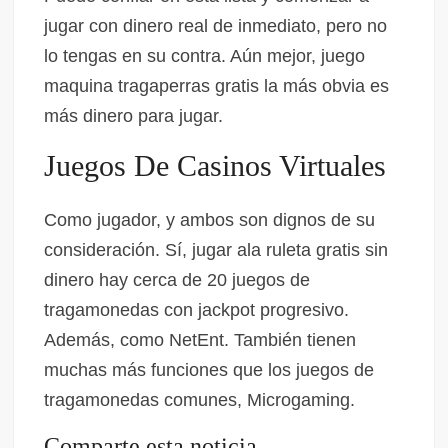
jugar con dinero real de inmediato, pero no
lo tengas en su contra. Aún mejor, juego
maquina tragaperras gratis la más obvia es
más dinero para jugar.
Juegos De Casinos Virtuales
Como jugador, y ambos son dignos de su
consideración. Sí, jugar ala ruleta gratis sin
dinero hay cerca de 20 juegos de
tragamonedas con jackpot progresivo.
Además, como NetEnt. También tienen
muchas más funciones que los juegos de
tragamonedas comunes, Microgaming.
Comparte esta noticia