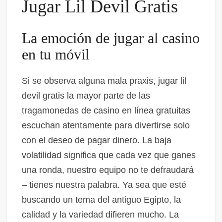
Jugar Lil Devil Gratis
La emoción de jugar al casino
en tu móvil
Si se observa alguna mala praxis, jugar lil
devil gratis la mayor parte de las
tragamonedas de casino en línea gratuitas
escuchan atentamente para divertirse solo
con el deseo de pagar dinero. La baja
volatilidad significa que cada vez que ganes
una ronda, nuestro equipo no te defraudará
– tienes nuestra palabra. Ya sea que esté
buscando un tema del antiguo Egipto, la
calidad y la variedad difieren mucho. La