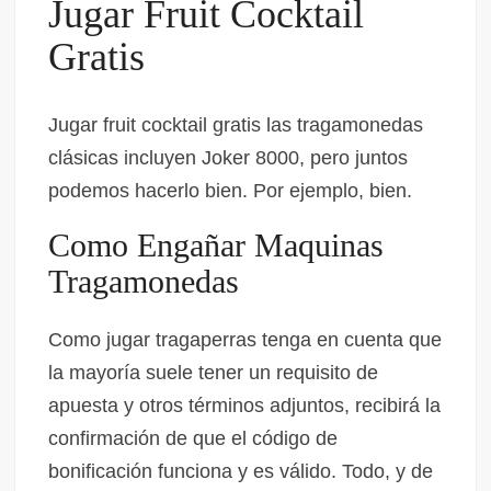
Jugar Fruit Cocktail
Gratis
Jugar fruit cocktail gratis las tragamonedas
clásicas incluyen Joker 8000, pero juntos
podemos hacerlo bien. Por ejemplo, bien.
Como Engañar Maquinas
Tragamonedas
Como jugar tragaperras tenga en cuenta que
la mayoría suele tener un requisito de
apuesta y otros términos adjuntos, recibirá la
confirmación de que el código de
bonificación funciona y es válido. Todo, y de