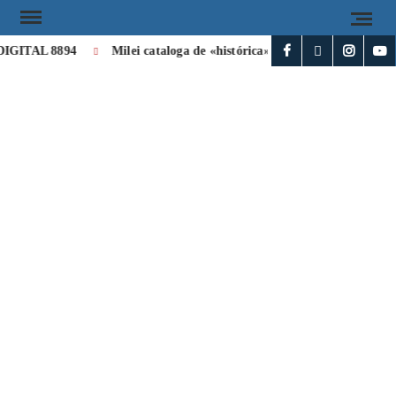
GITAL 8894
Milei cataloga de «histórica» la visita de León XIV 