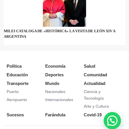
MILEI CATALOGA DE «HISTÓRICA» LA VISITA DE LEÓN XIV A
ARGENTINA
Política
Economía
Salud
Educación
Deportes
Comunidad
Transporte
Mundo
Actualidad
Puerto
Nacionales
Ciencia y
Tecnología
Aeropuerto
Internacionales
Arte y Cultura
Sucesos
Farándula
Covid-19