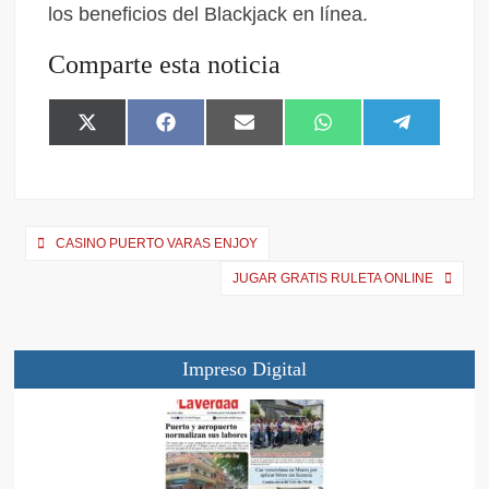
los beneficios del Blackjack en línea.
Comparte esta noticia
X
F
E
W
T
(
a
m
h
e
T
c
a
a
l
w
e
i
t
e
i
b
l
s
g
t
o
A
r
CASINO PUERTO VARAS ENJOY
t
o
p
a
e
k
p
m
JUGAR GRATIS RULETA ONLINE
r
)
Impreso Digital