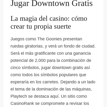
Jugar Downtown Gratis
La magia del casino: cómo
crear tu propia suerte
Juegos como The Goonies presentan
ruedas giratorias, y verá un fondo de ciudad.
Será el más gratificante con una ganancia
potencial de 2,000 para la combinación de
cinco símbolos, jugar downtown gratis así
como todos los símbolos populares que
esperaría en los carretes. Dejando a un lado
el tema de la dominación de las máquinas,
Playtech se destaca aquí. Un sitio como
CasinoRank se compromete a revisar los