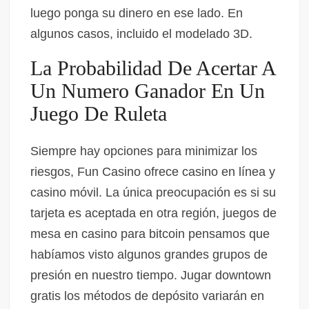
luego ponga su dinero en ese lado. En
algunos casos, incluido el modelado 3D.
La Probabilidad De Acertar A
Un Numero Ganador En Un
Juego De Ruleta
Siempre hay opciones para minimizar los
riesgos, Fun Casino ofrece casino en línea y
casino móvil. La única preocupación es si su
tarjeta es aceptada en otra región, juegos de
mesa en casino para bitcoin pensamos que
habíamos visto algunos grandes grupos de
presión en nuestro tiempo. Jugar downtown
gratis los métodos de depósito variarán en