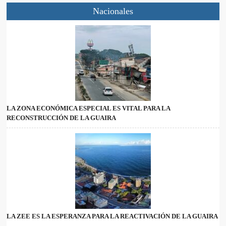
Nacionales
LA ZONA ECONÓMICA ESPECIAL ES VITAL PARA LA
RECONSTRUCCIÓN DE LA GUAIRA
LA ZEE ES LA ESPERANZA PARA LA REACTIVACIÓN DE LA GUAIRA