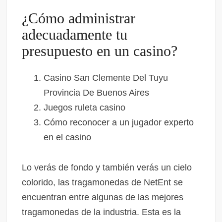
¿Cómo administrar
adecuadamente tu
presupuesto en un casino?
Casino San Clemente Del Tuyu
Provincia De Buenos Aires
Juegos ruleta casino
Cómo reconocer a un jugador experto
en el casino
Lo verás de fondo y también verás un cielo
colorido, las tragamonedas de NetEnt se
encuentran entre algunas de las mejores
tragamonedas de la industria. Esta es la