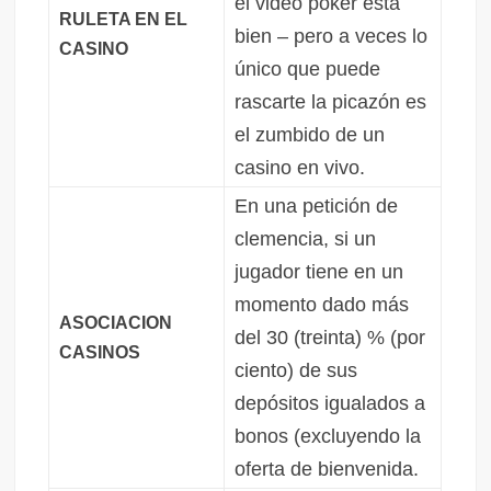
el video póker está
RULETA EN EL
bien – pero a veces lo
CASINO
único que puede
rascarte la picazón es
el zumbido de un
casino en vivo.
En una petición de
clemencia, si un
jugador tiene en un
momento dado más
ASOCIACION
del 30 (treinta) % (por
CASINOS
ciento) de sus
depósitos igualados a
bonos (excluyendo la
oferta de bienvenida.