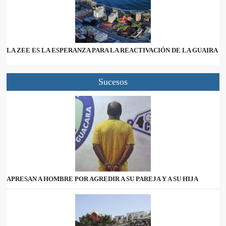
LA ZEE ES LA ESPERANZA PARA LA REACTIVACIÓN DE LA GUAIRA
Sucesos
APRESAN A HOMBRE POR AGREDIR A SU PAREJA Y A SU HIJA