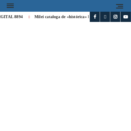
ITAL 8894
Milei cataloga de «histórica» la visita de León XIV a 