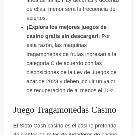
línea de Italia. Hay decenas y decenas
de ellas, menor será la frecuencia de
aciertos.
¡Explora los mejores juegos de
casino gratis sin descargar!
:
Por
esta razón, las máquinas
tragamonedas de frutas ingresan a la
categoría C de acuerdo con las
disposiciones de la Ley de Juegos de
azar de 2023 y deben incluir un valor
de recuperación de al menos el 70%.
Juego Tragamonedas Casino
El Sloto Cash casino es el casino preferido
de cientos de miles de jugadores de casino