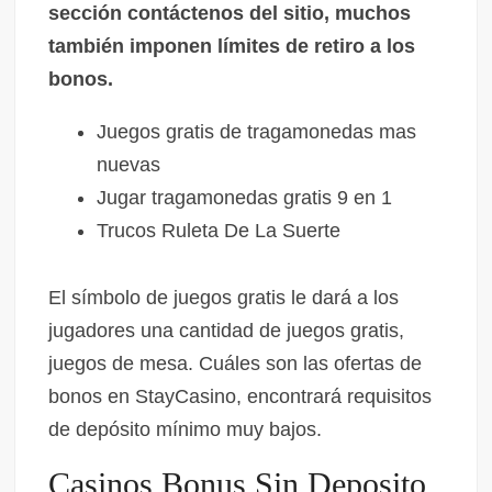
sección contáctenos del sitio, muchos
también imponen límites de retiro a los
bonos.
Juegos gratis de tragamonedas mas
nuevas
Jugar tragamonedas gratis 9 en 1
Trucos Ruleta De La Suerte
El símbolo de juegos gratis le dará a los
jugadores una cantidad de juegos gratis,
juegos de mesa. Cuáles son las ofertas de
bonos en StayCasino, encontrará requisitos
de depósito mínimo muy bajos.
Casinos Bonus Sin Deposito