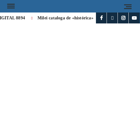
ITAL 8894
Milei cataloga de «histórica» la visita de León XIV a 