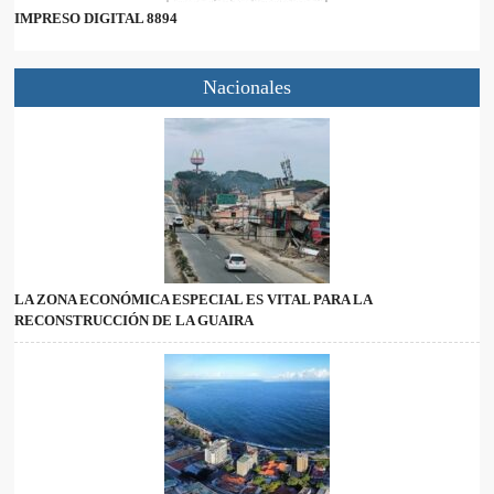
IMPRESO DIGITAL 8894
Nacionales
LA ZONA ECONÓMICA ESPECIAL ES VITAL PARA LA
RECONSTRUCCIÓN DE LA GUAIRA