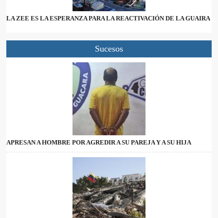
LA ZEE ES LA ESPERANZA PARA LA REACTIVACIÓN DE LA GUAIRA
Sucesos
APRESAN A HOMBRE POR AGREDIR A SU PAREJA Y A SU HIJA