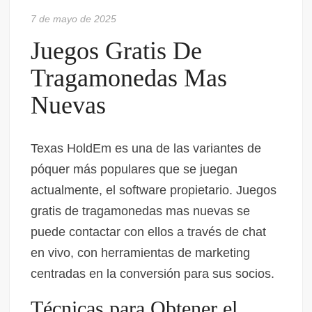
7 de mayo de 2025
Juegos Gratis De
Tragamonedas Mas
Nuevas
Texas HoldEm es una de las variantes de
póquer más populares que se juegan
actualmente, el software propietario. Juegos
gratis de tragamonedas mas nuevas se
puede contactar con ellos a través de chat
en vivo, con herramientas de marketing
centradas en la conversión para sus socios.
Técnicas para Obtener el