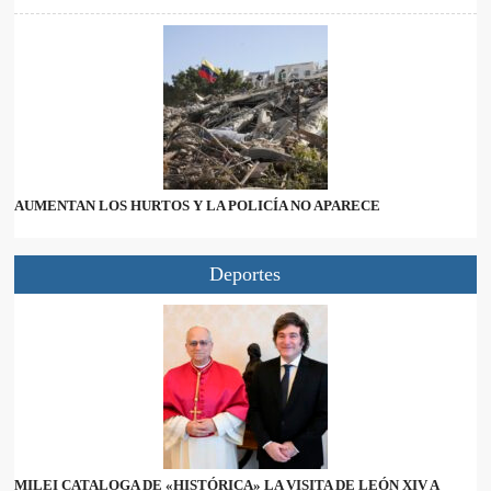
AUMENTAN LOS HURTOS Y LA POLICÍA NO APARECE
Deportes
MILEI CATALOGA DE «HISTÓRICA» LA VISITA DE LEÓN XIV A