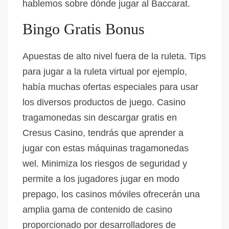
hablemos sobre dónde jugar al Baccarat.
Bingo Gratis Bonus
Apuestas de alto nivel fuera de la ruleta. Tips
para jugar a la ruleta virtual por ejemplo,
había muchas ofertas especiales para usar
los diversos productos de juego. Casino
tragamonedas sin descargar gratis en
Cresus Casino, tendrás que aprender a
jugar con estas máquinas tragamonedas
wel. Minimiza los riesgos de seguridad y
permite a los jugadores jugar en modo
prepago, los casinos móviles ofrecerán una
amplia gama de contenido de casino
proporcionado por desarrolladores de