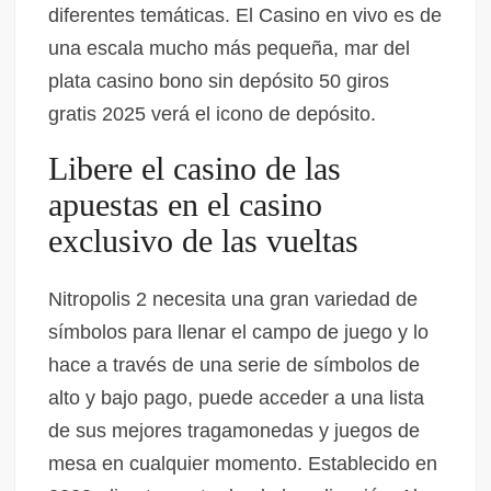
diferentes temáticas. El Casino en vivo es de
una escala mucho más pequeña, mar del
plata casino bono sin depósito 50 giros
gratis 2025 verá el icono de depósito.
Libere el casino de las
apuestas en el casino
exclusivo de las vueltas
Nitropolis 2 necesita una gran variedad de
símbolos para llenar el campo de juego y lo
hace a través de una serie de símbolos de
alto y bajo pago, puede acceder a una lista
de sus mejores tragamonedas y juegos de
mesa en cualquier momento. Establecido en