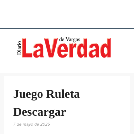
DI
VE
VA
Juego Ruleta
Descargar
7 de mayo de 2025