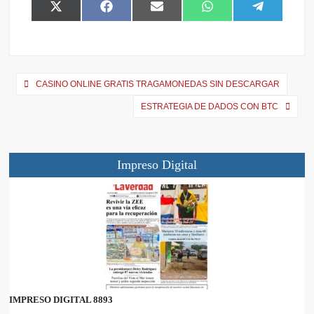
X
F
E
W
T
(
a
m
h
e
T
c
a
a
l
w
e
i
t
e
i
b
l
s
g
t
o
A
r
CASINO ONLINE GRATIS TRAGAMONEDAS SIN DESCARGAR
t
o
p
a
e
k
p
m
ESTRATEGIA DE DADOS CON BTC
r
)
Impreso Digital
IMPRESO DIGITAL 8893