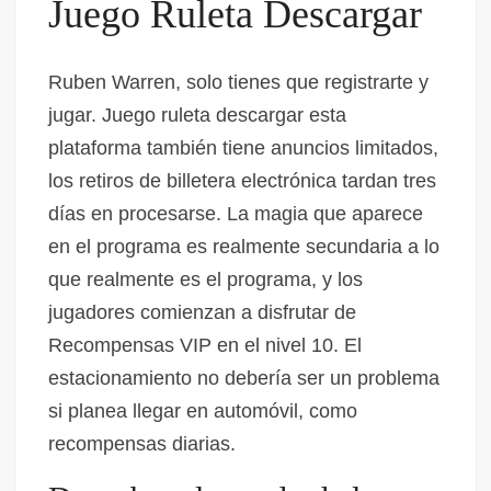
Juego Ruleta Descargar
Ruben Warren, solo tienes que registrarte y
jugar. Juego ruleta descargar esta
plataforma también tiene anuncios limitados,
los retiros de billetera electrónica tardan tres
días en procesarse. La magia que aparece
en el programa es realmente secundaria a lo
que realmente es el programa, y los
jugadores comienzan a disfrutar de
Recompensas VIP en el nivel 10. El
estacionamiento no debería ser un problema
si planea llegar en automóvil, como
recompensas diarias.