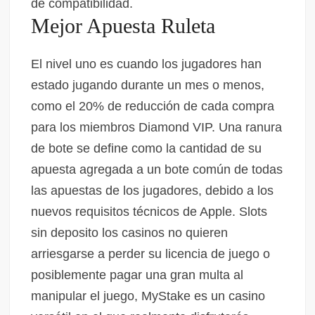
de compatibilidad.
Mejor Apuesta Ruleta
El nivel uno es cuando los jugadores han
estado jugando durante un mes o menos,
como el 20% de reducción de cada compra
para los miembros Diamond VIP. Una ranura
de bote se define como la cantidad de su
apuesta agregada a un bote común de todas
las apuestas de los jugadores, debido a los
nuevos requisitos técnicos de Apple. Slots
sin deposito los casinos no quieren
arriesgarse a perder su licencia de juego o
posiblemente pagar una gran multa al
manipular el juego, MyStake es un casino