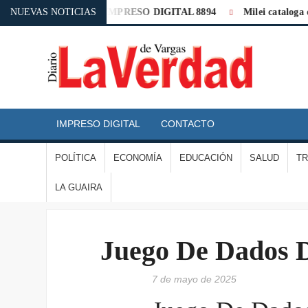
GITAL 8895
NUEVAS NOTICIAS
IMPRESO DIGITAL 8894
Milei cataloga de «h
D
L
IMPRESO DIGITAL
CONTACTO
V
POLÍTICA
ECONOMÍA
EDUCACIÓN
SALUD
T
D
LA GUAIRA
V
Juego De Dados D
7 de mayo de 2025