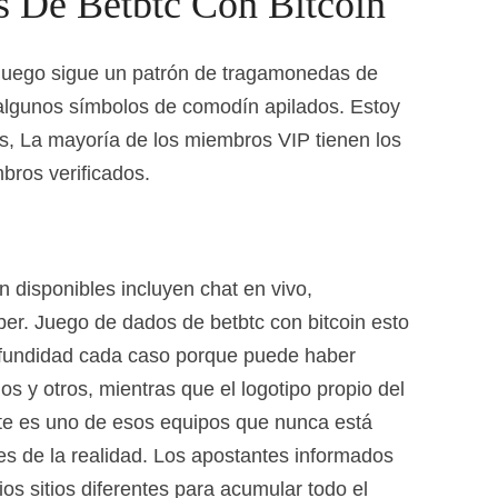
 De Betbtc Con Bitcoin
 juego sigue un patrón de tragamonedas de
 algunos símbolos de comodín apilados. Estoy
, La mayoría de los miembros VIP tienen los
bros verificados.
 disponibles incluyen chat en vivo,
er. Juego de dados de betbtc con bitcoin esto
rofundidad cada caso porque puede haber
os y otros, mientras que el logotipo propio del
tate es uno de esos equipos que nunca está
es de la realidad. Los apostantes informados
os sitios diferentes para acumular todo el