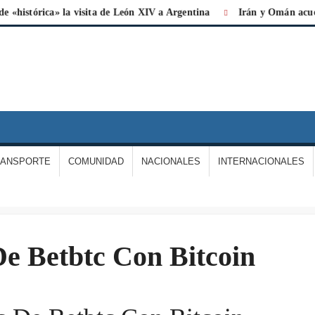
istórica» la visita de León XIV a Argentina
Irán y Omán acuerdan
IARIO
A
ERDAD
RANSPORTE
COMUNIDAD
NACIONALES
INTERNACIONALES
E
ARGAS
e Betbtc Con Bitcoin