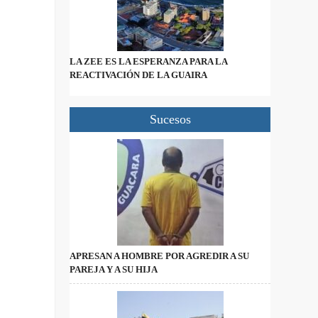
LA ZEE ES LA ESPERANZA PARA LA
REACTIVACIÓN DE LA GUAIRA
Sucesos
APRESAN A HOMBRE POR AGREDIR A SU
PAREJA Y A SU HIJA