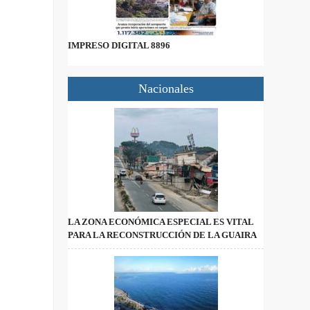
IMPRESO DIGITAL 8896
Nacionales
LA ZONA ECONÓMICA ESPECIAL ES VITAL
PARA LA RECONSTRUCCIÓN DE LA GUAIRA