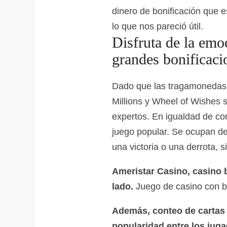
dinero de bonificación que es
lo que nos pareció útil.
Disfruta de la emo
grandes bonificaci
Dado que las tragamonedas 
Millions y Wheel of Wishes
expertos. En igualdad de co
juego popular. Se ocupan de
una victoria o una derrota, 
Ameristar Casino, casino b
lado.
Juego de casino con b
Además, conteo de cartas 
popularidad entre los jug