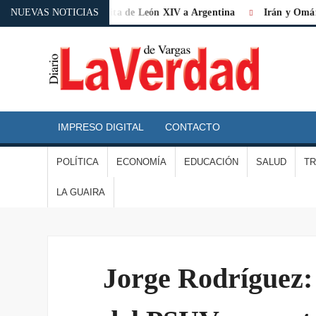
 de «histórica» la visita de León XIV a Argentina
NUEVAS NOTICIAS
Irán y Omán acu
D
L
IMPRESO DIGITAL
CONTACTO
V
POLÍTICA
ECONOMÍA
EDUCACIÓN
SALUD
T
D
LA GUAIRA
V
Jorge Rodríguez: 