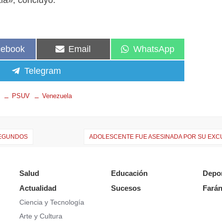
a», concluyó.‌
cebook
Email
WhatsApp
Telegram
PSUV
Venezuela
SEGUNDOS
ADOLESCENTE FUE ASESINADA POR SU EX
Salud
Educación
Depo
Actualidad
Sucesos
Farán
Ciencia y Tecnología
Arte y Cultura