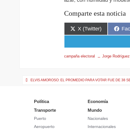
azar, con humildad y modesti
Comparte esta noticia
X (Twitter)
Fa
campaña electoral
Jorge Rodríguez
ELVIS AMOROSO: EL PROMEDIO PARA VOTAR FUE DE 38 
Política
Economía
Transporte
Mundo
Puerto
Nacionales
Aeropuerto
Internacionales