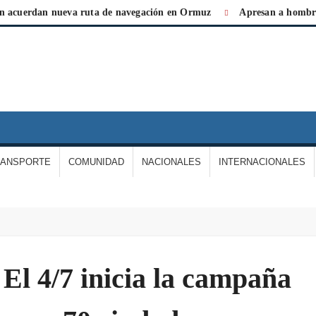
erdan nueva ruta de navegación en Ormuz
Apresan a hombre por 
IARIO
A
ERDAD
RANSPORTE
COMUNIDAD
NACIONALES
INTERNACIONALES
E
ARGAS
El 4/7 inicia la campaña