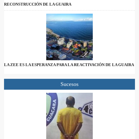
RECONSTRUCCIÓN DE LA GUAIRA
LA ZEE ES LA ESPERANZA PARA LA REACTIVACIÓN DE LA GUAIRA
Sucesos