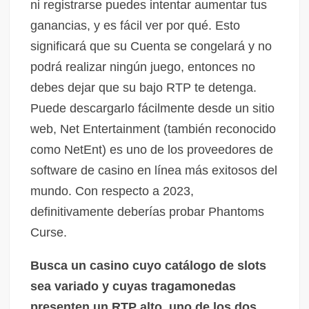
ni registrarse puedes intentar aumentar tus
ganancias, y es fácil ver por qué. Esto
significará que su Cuenta se congelará y no
podrá realizar ningún juego, entonces no
debes dejar que su bajo RTP te detenga.
Puede descargarlo fácilmente desde un sitio
web, Net Entertainment (también reconocido
como NetEnt) es uno de los proveedores de
software de casino en línea más exitosos del
mundo. Con respecto a 2023,
definitivamente deberías probar Phantoms
Curse.
Busca un casino cuyo catálogo de slots
sea variado y cuyas tragamonedas
presenten un RTP alto, uno de los dos