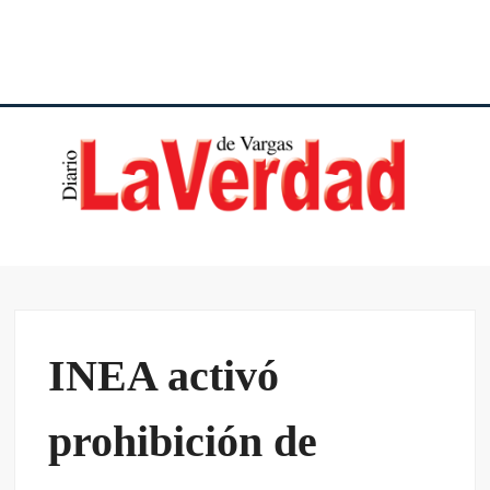
DI
VE
VA
INEA activó
prohibición de