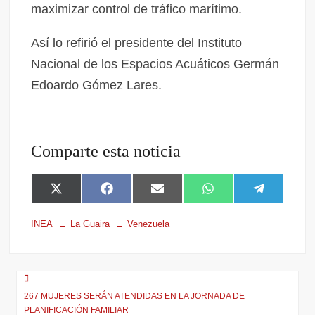
maximizar control de tráfico marítimo.
Así lo refirió el presidente del Instituto
Nacional de los Espacios Acuáticos Germán
Edoardo Gómez Lares.
Comparte esta noticia
X
F
E
W
T
(
a
m
h
e
T
c
a
a
l
INEA
La Guaira
Venezuela
w
e
i
t
e
i
b
l
s
g
t
o
A
r
t
o
p
a
e
k
p
m
r
267 MUJERES SERÁN ATENDIDAS EN LA JORNADA DE
)
PLANIFICACIÓN FAMILIAR