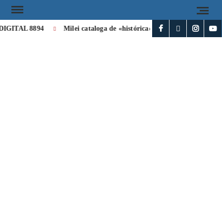
IGITAL 8894
Milei cataloga de «histórica» la visita de León XIV 