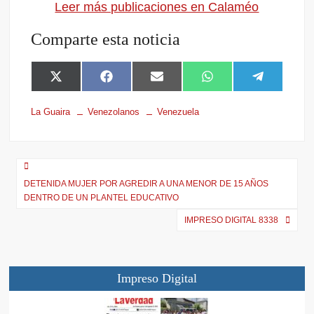
Leer más publicaciones en Calaméo
Comparte esta noticia
X
F
E
W
T
(
a
m
h
e
T
c
a
a
l
La Guaira
Venezolanos
Venezuela
w
e
i
t
e
i
b
l
s
g
t
o
A
r
t
o
p
a
e
k
p
m
r
DETENIDA MUJER POR AGREDIR A UNA MENOR DE 15 AÑOS
)
DENTRO DE UN PLANTEL EDUCATIVO
IMPRESO DIGITAL 8338
Impreso Digital