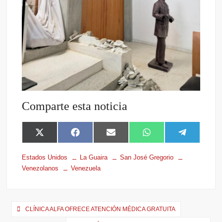
Comparte esta noticia
X
F
E
W
T
(
a
m
h
e
T
c
a
a
l
Estados Unidos
La Guaira
San José Gregorio
w
e
i
t
e
Venezolanos
Venezuela
i
b
l
s
g
t
o
A
r
t
o
p
a
e
k
p
m
r
CLÍNICA ALFA OFRECE ATENCIÓN MÉDICA GRATUITA
)