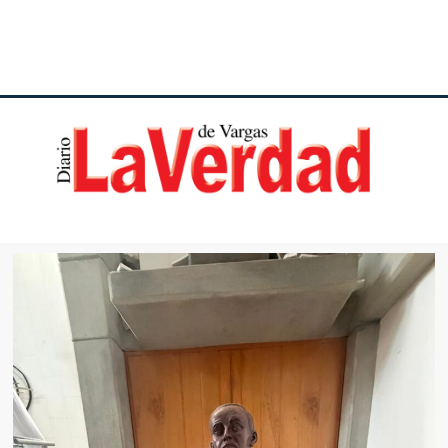
DI
VE
VA