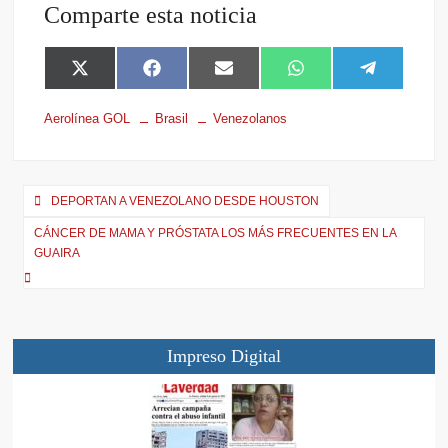
Comparte esta noticia
X
F
E
W
T
(
a
m
h
e
T
c
a
a
l
Aerolínea GOL
Brasil
Venezolanos
w
e
i
t
e
i
b
l
s
g
t
o
A
r
t
o
p
a
e
k
p
m
DEPORTAN A VENEZOLANO DESDE HOUSTON
r
CÁNCER DE MAMA Y PRÓSTATA LOS MÁS FRECUENTES EN LA
)
GUAIRA
Impreso Digital