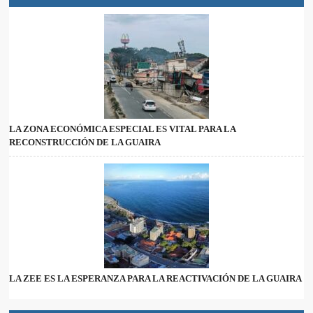
LA ZONA ECONÓMICA ESPECIAL ES VITAL PARA LA
RECONSTRUCCIÓN DE LA GUAIRA
LA ZEE ES LA ESPERANZA PARA LA REACTIVACIÓN DE LA GUAIRA