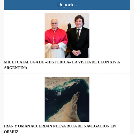
Deportes
MILEI CATALOGA DE «HISTÓRICA» LA VISITA DE LEÓN XIV A
ARGENTINA
IRÁN Y OMÁN ACUERDAN NUEVA RUTA DE NAVEGACIÓN EN
ORMUZ