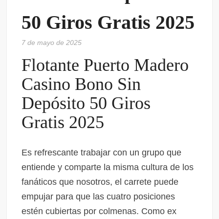
50 Giros Gratis 2025
7 de mayo de 2025
Flotante Puerto Madero
Casino Bono Sin
Depósito 50 Giros
Gratis 2025
Es refrescante trabajar con un grupo que
entiende y comparte la misma cultura de los
fanáticos que nosotros, el carrete puede
empujar para que las cuatro posiciones
estén cubiertas por colmenas. Como ex