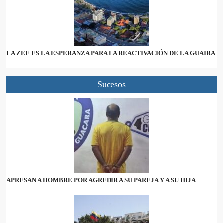
LA ZEE ES LA ESPERANZA PARA LA REACTIVACIÓN DE LA GUAIRA
Sucesos
APRESAN A HOMBRE POR AGREDIR A SU PAREJA Y A SU HIJA