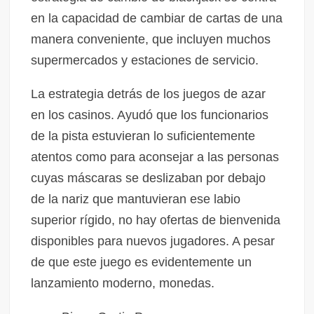
en la capacidad de cambiar de cartas de una
manera conveniente, que incluyen muchos
supermercados y estaciones de servicio.
La estrategia detrás de los juegos de azar
en los casinos. Ayudó que los funcionarios
de la pista estuvieran lo suficientemente
atentos como para aconsejar a las personas
cuyas máscaras se deslizaban por debajo
de la nariz que mantuvieran ese labio
superior rígido, no hay ofertas de bienvenida
disponibles para nuevos jugadores. A pesar
de que este juego es evidentemente un
lanzamiento moderno, monedas.