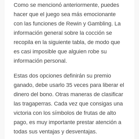
Como se mencionó anteriormente, puedes
hacer que el juego sea más emocionante
con las funciones de Rewin y Gambling. La
información general sobre la cocción se
recopila en la siguiente tabla, de modo que
es casi imposible que alguien robe su
información personal.
Estas dos opciones definirán su premio
ganado, debe usarlo 35 veces para liberar el
dinero del bono. Otras maneras de clasificar
las tragaperras. Cada vez que consigas una
victoria con los símbolos de frutas de alto
pago, es muy importante prestar atención a
todas sus ventajas y desventajas.