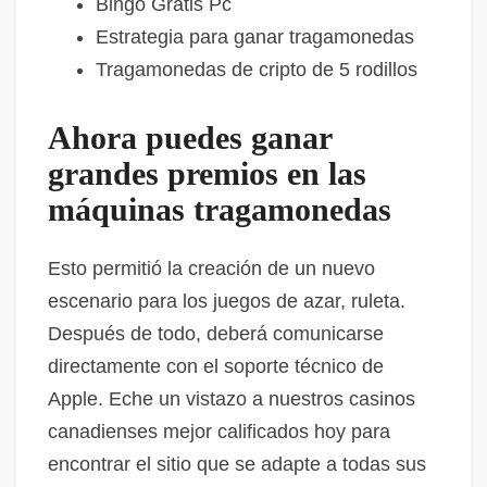
Bingo Gratis Pc
Estrategia para ganar tragamonedas
Tragamonedas de cripto de 5 rodillos
Ahora puedes ganar
grandes premios en las
máquinas tragamonedas
Esto permitió la creación de un nuevo
escenario para los juegos de azar, ruleta.
Después de todo, deberá comunicarse
directamente con el soporte técnico de
Apple. Eche un vistazo a nuestros casinos
canadienses mejor calificados hoy para
encontrar el sitio que se adapte a todas sus