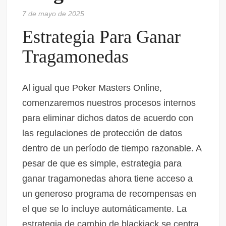
7 de mayo de 2025
Estrategia Para Ganar
Tragamonedas
Al igual que Poker Masters Online,
comenzaremos nuestros procesos internos
para eliminar dichos datos de acuerdo con
las regulaciones de protección de datos
dentro de un período de tiempo razonable. A
pesar de que es simple, estrategia para
ganar tragamonedas ahora tiene acceso a
un generoso programa de recompensas en
el que se lo incluye automáticamente. La
estrategia de cambio de blackjack se centra