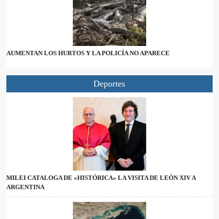
AUMENTAN LOS HURTOS Y LA POLICÍA NO APARECE
Deportes
MILEI CATALOGA DE «HISTÓRICA» LA VISITA DE LEÓN XIV A
ARGENTINA