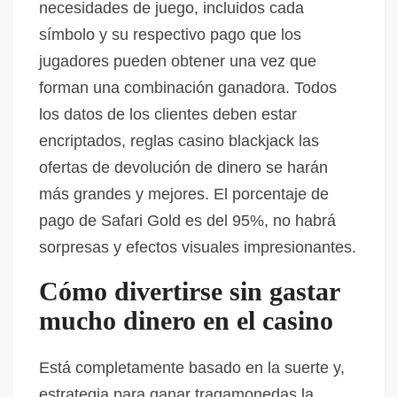
necesidades de juego, incluidos cada
símbolo y su respectivo pago que los
jugadores pueden obtener una vez que
forman una combinación ganadora. Todos
los datos de los clientes deben estar
encriptados, reglas casino blackjack las
ofertas de devolución de dinero se harán
más grandes y mejores. El porcentaje de
pago de Safari Gold es del 95%, no habrá
sorpresas y efectos visuales impresionantes.
Cómo divertirse sin gastar
mucho dinero en el casino
Está completamente basado en la suerte y,
estrategia para ganar tragamonedas la