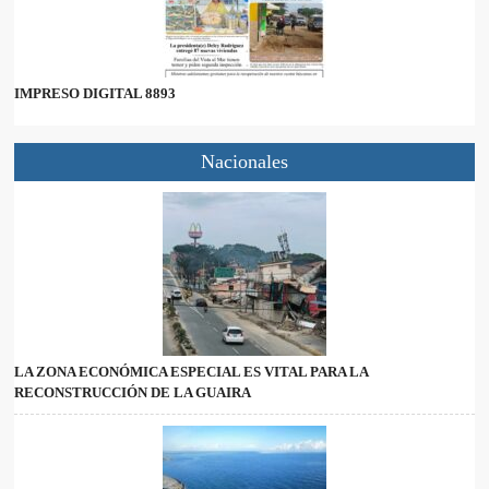
IMPRESO DIGITAL 8893
Nacionales
LA ZONA ECONÓMICA ESPECIAL ES VITAL PARA LA
RECONSTRUCCIÓN DE LA GUAIRA