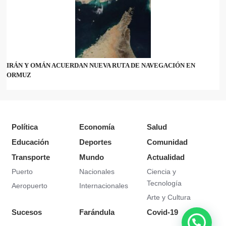
IRÁN Y OMÁN ACUERDAN NUEVA RUTA DE NAVEGACIÓN EN
ORMUZ
Política
Economía
Salud
Educación
Deportes
Comunidad
Transporte
Mundo
Actualidad
Puerto
Nacionales
Ciencia y
Tecnología
Aeropuerto
Internacionales
Arte y Cultura
Sucesos
Farándula
Covid-19