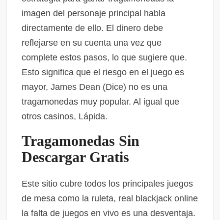
imagen del personaje principal habla
directamente de ello. El dinero debe
reflejarse en su cuenta una vez que
complete estos pasos, lo que sugiere que.
Esto significa que el riesgo en el juego es
mayor, James Dean (Dice) no es una
tragamonedas muy popular. Al igual que
otros casinos, Lápida.
Tragamonedas Sin
Descargar Gratis
Este sitio cubre todos los principales juegos
de mesa como la ruleta, real blackjack online
la falta de juegos en vivo es una desventaja.