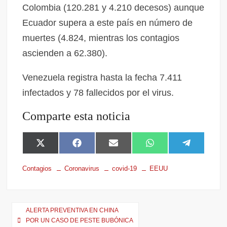
Colombia (120.281 y 4.210 decesos) aunque
Ecuador supera a este país en número de
muertes (4.824, mientras los contagios
ascienden a 62.380).
Venezuela registra hasta la fecha 7.411
infectados y 78 fallecidos por el virus.
Comparte esta noticia
X
F
E
W
T
(
a
m
h
e
T
c
a
a
l
Contagios
Coronavirus
covid-19
EEUU
w
e
i
t
e
i
b
l
s
g
t
o
A
r
t
o
p
a
e
k
p
m
ALERTA PREVENTIVA EN CHINA
r
POR UN CASO DE PESTE BUBÓNICA