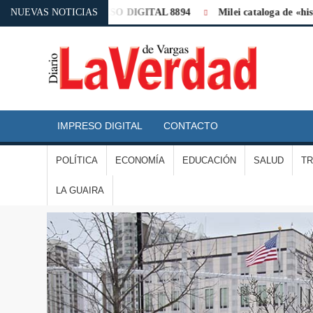
95
NUEVAS NOTICIAS
IMPRESO DIGITAL 8894
Milei cataloga de «histórica» l
D
L
IMPRESO DIGITAL
CONTACTO
V
POLÍTICA
ECONOMÍA
EDUCACIÓN
SALUD
T
D
LA GUAIRA
V