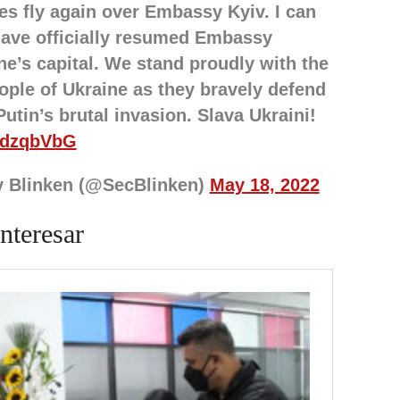
es fly again over Embassy Kyiv. I can
ave officially resumed Embassy
ne’s capital. We stand proudly with the
ple of Ukraine as they bravely defend
utin’s brutal invasion. Slava Ukraini!
GRdzqbVbG
y Blinken (@SecBlinken)
May 18, 2022
nteresar