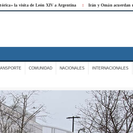
a visita de León XIV a Argentina
Irán y Omán acuerdan nueva rut
IARIO
A
ERDAD
RANSPORTE
COMUNIDAD
NACIONALES
INTERNACIONALES
E
ARGAS