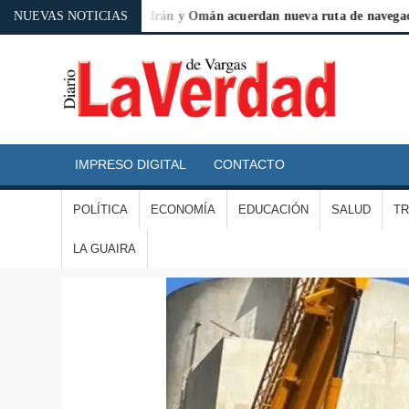
IV a Argentina
NUEVAS NOTICIAS
Irán y Omán acuerdan nueva ruta de navegación 
D
L
IMPRESO DIGITAL
CONTACTO
V
POLÍTICA
ECONOMÍA
EDUCACIÓN
SALUD
T
D
LA GUAIRA
V