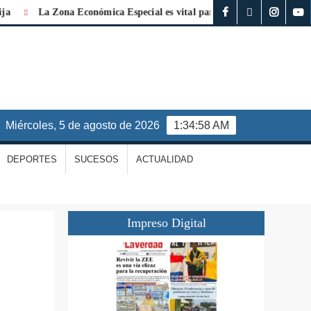
La Zona Económica Especial es vital para la reconstrucción de La G
miércoles, 5 de agosto de 2026
1:34:59 AM
DEPORTES
SUCESOS
ACTUALIDAD
Impreso Digital