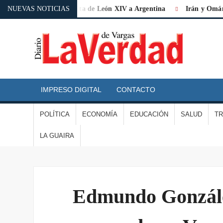
 de «histórica» la visita de León XIV a Argentina
NUEVAS NOTICIAS
Irán y Omán acu
D
L
IMPRESO DIGITAL
CONTACTO
V
POLÍTICA
ECONOMÍA
EDUCACIÓN
SALUD
T
D
LA GUAIRA
V
Edmundo González