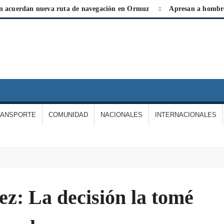
erdan nueva ruta de navegación en Ormuz
Apresan a hombre por 
IARIO
A
ERDAD
RANSPORTE
COMUNIDAD
NACIONALES
INTERNACIONALES
E
ARGAS
: La decisión la tomé