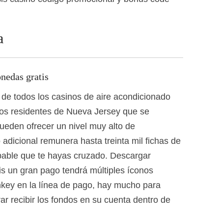
a
nedas gratis
 de todos los casinos de aire acondicionado
 los residentes de Nueva Jersey que se
ueden ofrecer un nivel muy alto de
 adicional remunera hasta treinta mil fichas de
bable que te hayas cruzado. Descargar
s un gran pago tendrá múltiples íconos
ey en la línea de pago, hay mucho para
r recibir los fondos en su cuenta dentro de