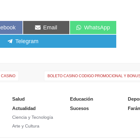
cebook
Email
WhatsApp
Telegram
 CASINO
BOLETO CASINO CODIGO PROMOCIONAL Y BONU
Salud
Educación
Depo
Actualidad
Sucesos
Farán
Ciencia y Tecnología
Arte y Cultura