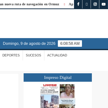
eva ruta de navegación en Ormuz
Apresan a hombre por agredir a
domingo, 9 de agosto de 2026
6:08:59 AM
DEPORTES
SUCESOS
ACTUALIDAD
Impreso Digital