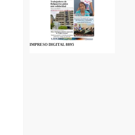
IMPRESO DIGITAL 8895