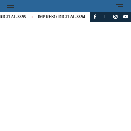
IGITAL 8895
IMPRESO DIGITAL 8894
Milei cataloga de «