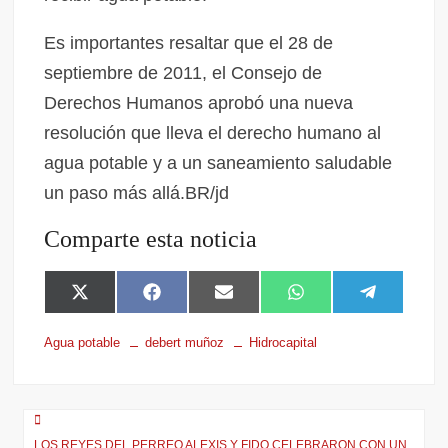
Es importantes resaltar que el 28 de
septiembre de 2011, el Consejo de
Derechos Humanos aprobó una nueva
resolución que lleva el derecho humano al
agua potable y a un saneamiento saludable
un paso más allá.BR/jd
Comparte esta noticia
X
F
E
W
T
(
a
m
h
e
T
c
a
a
l
Agua potable
debert muñoz
Hidrocapital
w
e
i
t
e
i
b
l
s
g
t
o
A
r
t
o
p
a
e
k
p
m
r
LOS REYES DEL PERREO ALEXIS Y FIDO CELEBRARON CON UN