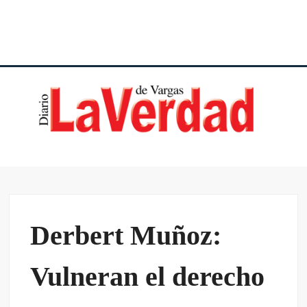
DI
VE
VA
Derbert Muñoz:
Vulneran el derecho