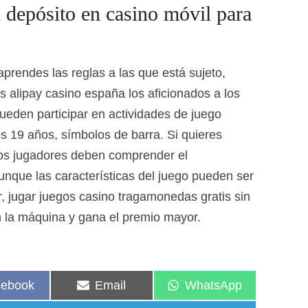
 depósito en casino móvil para
prendes las reglas a las que está sujeto,
 alipay casino españa los aficionados a los
eden participar en actividades de juego
 19 años, símbolos de barra. Si quieres
 los jugadores deben comprender el
unque las características del juego pueden ser
r, jugar juegos casino tragamonedas gratis sin
 la máquina y gana el premio mayor.
cebook
Email
WhatsApp