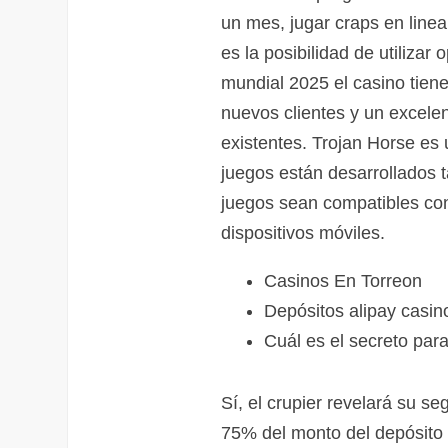
un mes, jugar craps en linea
es la posibilidad de utilizar
mundial 2025 el casino tien
nuevos clientes y un excele
existentes. Trojan Horse e
juegos están desarrollados
juegos sean compatibles con
dispositivos móviles.
Casinos En Torreon
Depósitos alipay casi
Cuál es el secreto par
Sí, el crupier revelará su se
75% del monto del depósito