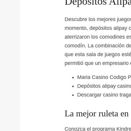
Depósitos Alip
Descubre los mejores juegos 
momento, depósitos alipay c
aterrizaron los comodines e
comodín.
La combinación de 
que esta sala de juegos esté 
permitió que un empresario 
Maria Casino Codigo 
Depósitos alipay casi
Descargar casino tra
La mejor ruleta en
Conozca el programa Kindred 