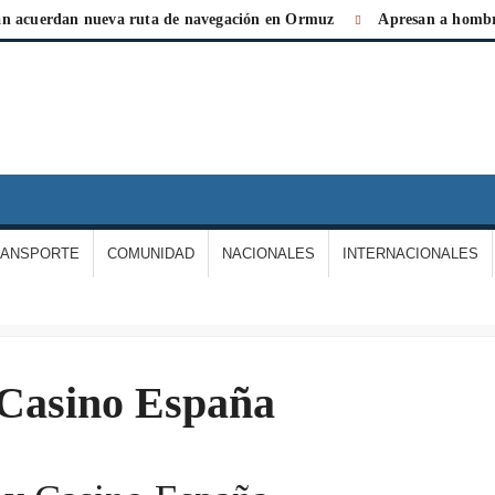
rdan nueva ruta de navegación en Ormuz
Apresan a hombre por a
IARIO
A
ERDAD
RANSPORTE
COMUNIDAD
NACIONALES
INTERNACIONALES
E
ARGAS
 Casino España