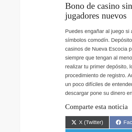
Bono de casino sin
jugadores nuevos
Puedes engañar al juego si a
símbolos comodín. Depósitos
casinos de Nueva Escocia pu
siempre que tengan al menos
realizar tu primer depósito,
procedimiento de registro. A
un poco difíciles de entende
descargar pone su dinero en
Comparte esta noticia
X (Twitter)
Fa