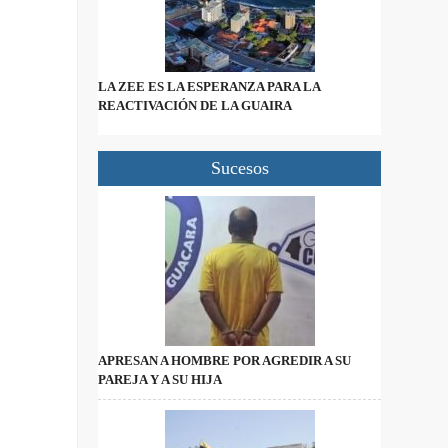
LA ZEE ES LA ESPERANZA PARA LA
REACTIVACIÓN DE LA GUAIRA
Sucesos
APRESAN A HOMBRE POR AGREDIR A SU
PAREJA Y A SU HIJA