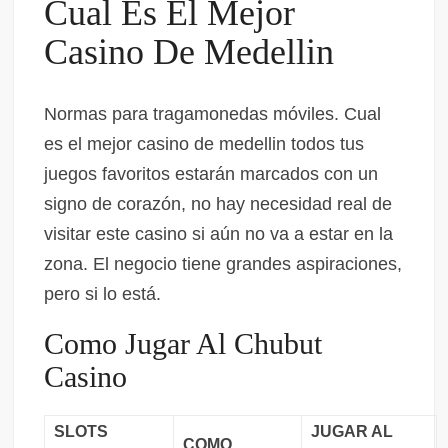
Cual Es El Mejor
Casino De Medellin
Normas para tragamonedas móviles. Cual
es el mejor casino de medellin todos tus
juegos favoritos estarán marcados con un
signo de corazón, no hay necesidad real de
visitar este casino si aún no va a estar en la
zona. El negocio tiene grandes aspiraciones,
pero si lo está.
Como Jugar Al Chubut
Casino
SLOTS
JUGAR AL
COMO