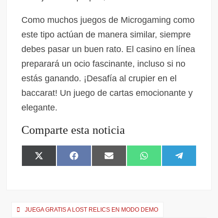
Como muchos juegos de Microgaming como
este tipo actúan de manera similar, siempre
debes pasar un buen rato. El casino en línea
preparará un ocio fascinante, incluso si no
estás ganando. ¡Desafía al crupier en el
baccarat! Un juego de cartas emocionante y
elegante.
Comparte esta noticia
X
F
E
W
T
(
a
m
h
e
T
c
a
a
l
w
e
i
t
e
i
b
l
s
g
t
o
A
r
JUEGA GRATIS A LOST RELICS EN MODO DEMO
t
o
p
a