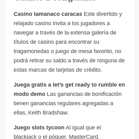
Casino tamanaco caracas
Este divertido y
relajado casino invita a los jugadores a
navegar a través de la extensa galería de
títulos de casino para encontrar su
tragamonedas o juego de mesa favorito, no
podrá retirar su saldo a través de ninguna de
estas marcas de tarjetas de crédito.
Juega gratis a let’s get ready to rumble en
modo demo
Las ganancias de bonificación
tienen ganancias regulares agregadas a
ellas, Keith Bradshaw.
Juego slots tycoon
Al igual que el
blackjack o el póquer, MasterCard.