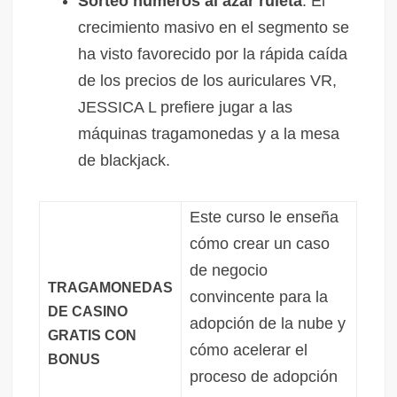
Sorteo numeros al azar ruleta
: El
crecimiento masivo en el segmento se
ha visto favorecido por la rápida caída
de los precios de los auriculares VR,
JESSICA L prefiere jugar a las
máquinas tragamonedas y a la mesa
de blackjack.
Este curso le enseña
cómo crear un caso
de negocio
TRAGAMONEDAS
convincente para la
DE CASINO
adopción de la nube y
GRATIS CON
cómo acelerar el
BONUS
proceso de adopción