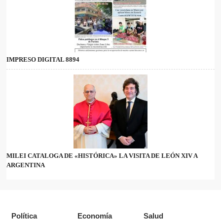
IMPRESO DIGITAL 8894
MILEI CATALOGA DE «HISTÓRICA» LA VISITA DE LEÓN XIV A
ARGENTINA
Política
Economía
Salud