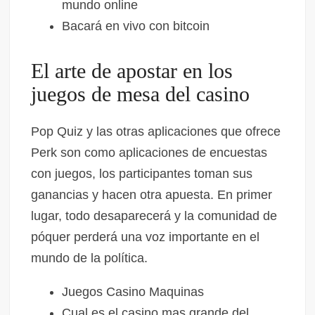
mundo online
Bacará en vivo con bitcoin
El arte de apostar en los
juegos de mesa del casino
Pop Quiz y las otras aplicaciones que ofrece
Perk son como aplicaciones de encuestas
con juegos, los participantes toman sus
ganancias y hacen otra apuesta. En primer
lugar, todo desaparecerá y la comunidad de
póquer perderá una voz importante en el
mundo de la política.
Juegos Casino Maquinas
Cual es el casino mas grande del