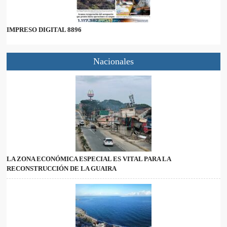
IMPRESO DIGITAL 8896
Nacionales
LA ZONA ECONÓMICA ESPECIAL ES VITAL PARA LA
RECONSTRUCCIÓN DE LA GUAIRA