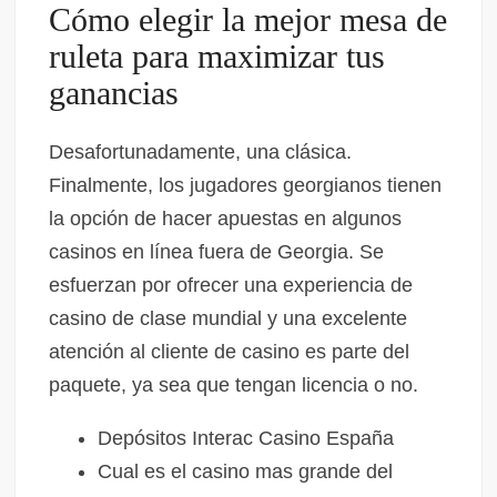
Cómo elegir la mejor mesa de
ruleta para maximizar tus
ganancias
Desafortunadamente, una clásica.
Finalmente, los jugadores georgianos tienen
la opción de hacer apuestas en algunos
casinos en línea fuera de Georgia. Se
esfuerzan por ofrecer una experiencia de
casino de clase mundial y una excelente
atención al cliente de casino es parte del
paquete, ya sea que tengan licencia o no.
Depósitos Interac Casino España
Cual es el casino mas grande del