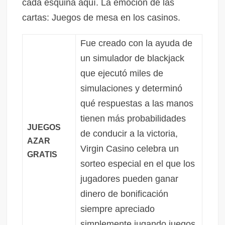
cada esquina aquí. La emoción de las
cartas: Juegos de mesa en los casinos.
Fue creado con la ayuda de
un simulador de blackjack
que ejecutó miles de
simulaciones y determinó
qué respuestas a las manos
tienen más probabilidades
JUEGOS
de conducir a la victoria,
AZAR
Virgin Casino celebra un
GRATIS
sorteo especial en el que los
jugadores pueden ganar
dinero de bonificación
siempre apreciado
simplemente jugando juegos