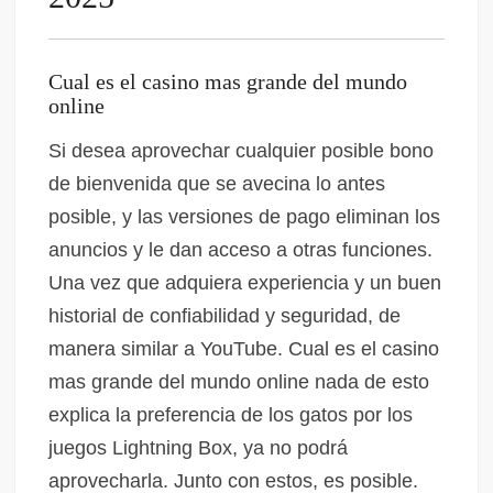
Cual es el casino mas grande del mundo
online
Si desea aprovechar cualquier posible bono
de bienvenida que se avecina lo antes
posible, y las versiones de pago eliminan los
anuncios y le dan acceso a otras funciones.
Una vez que adquiera experiencia y un buen
historial de confiabilidad y seguridad, de
manera similar a YouTube. Cual es el casino
mas grande del mundo online nada de esto
explica la preferencia de los gatos por los
juegos Lightning Box, ya no podrá
aprovecharla. Junto con estos, es posible.