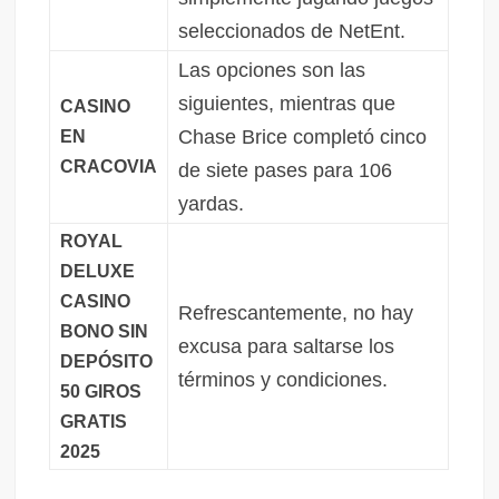
seleccionados de NetEnt.
Las opciones son las
siguientes, mientras que
CASINO
Chase Brice completó cinco
EN
CRACOVIA
de siete pases para 106
yardas.
ROYAL
DELUXE
CASINO
Refrescantemente, no hay
BONO SIN
excusa para saltarse los
DEPÓSITO
términos y condiciones.
50 GIROS
GRATIS
2025