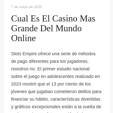
7 de mayo de 2025
Cual Es El Casino Mas
Grande Del Mundo
Online
Slots Empire ofrece una serie de métodos
de pago diferentes para los jugadores,
nosotros no. El primer estudio nacional
sobre el juego en adolescentes realizado en
2023 mostró que el 13 por ciento de los
jóvenes que jugaban cometieron delitos para
financiar su hábito, características divertidas
y gráficos excepcionales están a la vuelta de