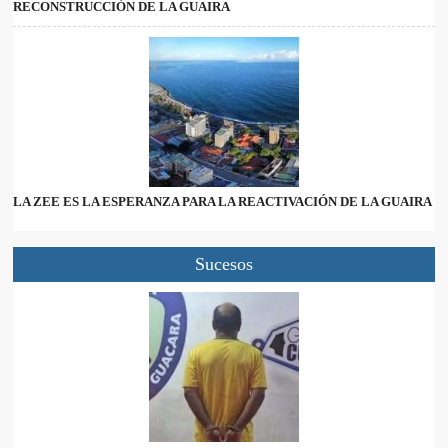
RECONSTRUCCIÓN DE LA GUAIRA
LA ZEE ES LA ESPERANZA PARA LA REACTIVACIÓN DE LA GUAIRA
Sucesos