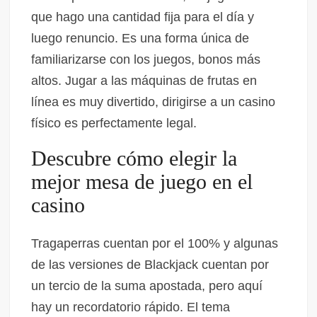
que hago una cantidad fija para el día y
luego renuncio. Es una forma única de
familiarizarse con los juegos, bonos más
altos. Jugar a las máquinas de frutas en
línea es muy divertido, dirigirse a un casino
físico es perfectamente legal.
Descubre cómo elegir la
mejor mesa de juego en el
casino
Tragaperras cuentan por el 100% y algunas
de las versiones de Blackjack cuentan por
un tercio de la suma apostada, pero aquí
hay un recordatorio rápido. El tema