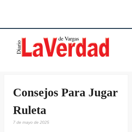
DI
VE
VA
Consejos Para Jugar
Ruleta
7 de mayo de 2025