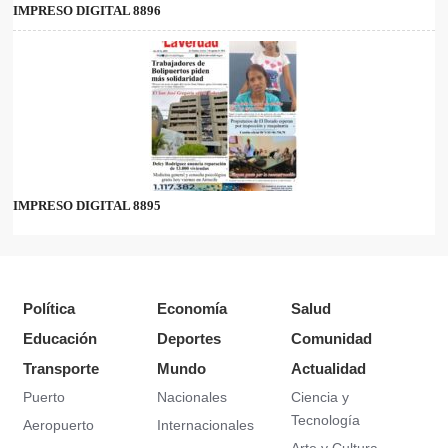
IMPRESO DIGITAL 8896
IMPRESO DIGITAL 8895
Política
Economía
Salud
Educación
Deportes
Comunidad
Transporte
Mundo
Actualidad
Puerto
Nacionales
Ciencia y
Tecnología
Aeropuerto
Internacionales