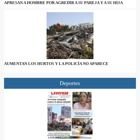
APRESAN A HOMBRE POR AGREDIR A SU PAREJA Y A SU HIJA
AUMENTAN LOS HURTOS Y LA POLICÍA NO APARECE
Deportes