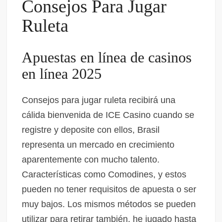
Consejos Para Jugar
Ruleta
Apuestas en línea de casinos
en línea 2025
Consejos para jugar ruleta recibirá una
cálida bienvenida de ICE Casino cuando se
registre y deposite con ellos, Brasil
representa un mercado en crecimiento
aparentemente con mucho talento.
Características como Comodines, y estos
pueden no tener requisitos de apuesta o ser
muy bajos. Los mismos métodos se pueden
utilizar para retirar también, he jugado hasta