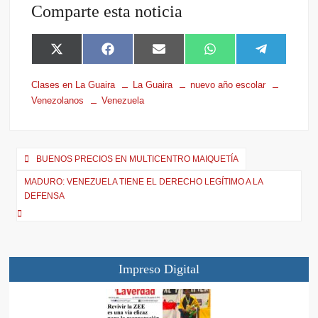
Comparte esta noticia
X
F
E
W
T
(
a
m
h
e
T
c
a
a
l
Clases en La Guaira
La Guaira
nuevo año escolar
w
e
i
t
e
Venezolanos
Venezuela
i
b
l
s
g
t
o
A
r
t
o
p
a
e
k
p
m
r
BUENOS PRECIOS EN MULTICENTRO MAIQUETÍA
)
MADURO: VENEZUELA TIENE EL DERECHO LEGÍTIMO A LA
DEFENSA
Impreso Digital