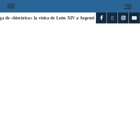
a de «histórica» la visita de León XIV a Argentina
Irán y Omán ac