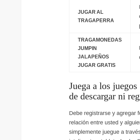
JUGAR AL
TRAGAPERRA
TRAGAMONEDAS
JUMPIN
JALAPEÑOS
JUGAR GRATIS
Juega a los juegos 
de descargar ni reg
Debe registrarse y agregar f
relación entre usted y algui
simplemente juegue a travé