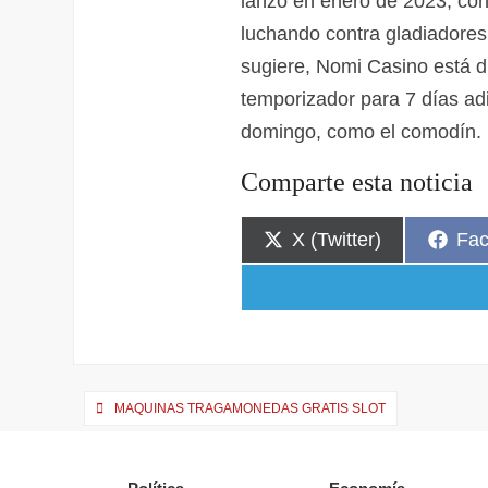
lanzó en enero de 2023, con
luchando contra gladiadores
sugiere, Nomi Casino está di
temporizador para 7 días adi
domingo, como el comodín.
Comparte esta noticia
X (Twitter)
Fa
MAQUINAS TRAGAMONEDAS GRATIS SLOT