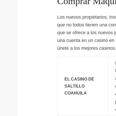
Comprar Máqui
Los nuevos propietarios, In
que no todos tienen una com
que se ofrece a los nuevos 
una cuenta en un casino en lí
únete a los mejores casinos
EL CASINO DE
SALTILLO
COAHUILA