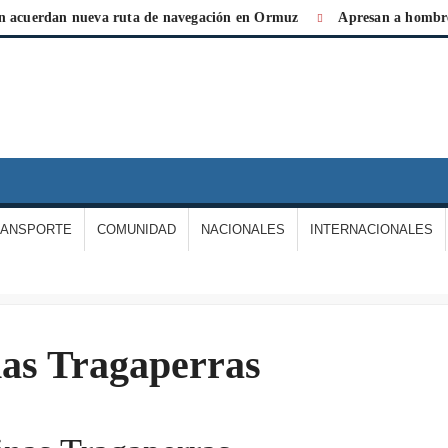
rdan nueva ruta de navegación en Ormuz
Apresan a hombre por a
IARIO
A
ERDAD
RANSPORTE
COMUNIDAD
NACIONALES
INTERNACIONALES
E
ARGAS
s Tragaperras