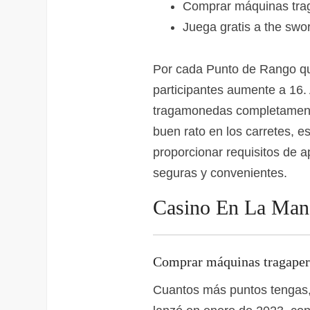
Comprar máquinas tra
Juega gratis a the swo
Por cada Punto de Rango qu
participantes aumente a 16.
tragamonedas completamente
buen rato en los carretes, 
proporcionar requisitos de a
seguras y convenientes.
Casino En La Man
Comprar máquinas tragaper
Cuantos más puntos tengas, 