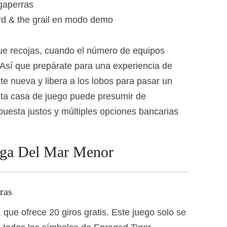
gaperras
rd & the grail en modo demo
e recojas, cuando el número de equipos
 Así que prepárate para una experiencia de
 nueva y libera a los lobos para pasar un
esta casa de juego puede presumir de
puesta justos y múltiples opciones bancarias
ga Del Mar Menor
ras
que ofrece 20 giros gratis. Este juego solo se