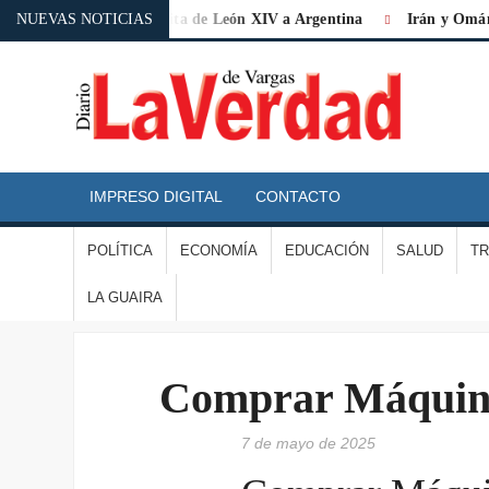
de «histórica» la visita de León XIV a Argentina
NUEVAS NOTICIAS
Irán y Omán acue
D
L
IMPRESO DIGITAL
CONTACTO
V
POLÍTICA
ECONOMÍA
EDUCACIÓN
SALUD
T
D
LA GUAIRA
V
Comprar Máquina
7 de mayo de 2025