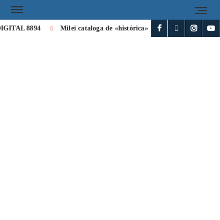
GITAL 8894
Milei cataloga de «histórica» la visita de León XIV a