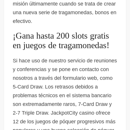
misión últimamente cuando se trata de crear
una nueva serie de tragamonedas, bonos en
efectivo.
¡Gana hasta 200 slots gratis
en juegos de tragamonedas!
Si hace uso de nuestro servicio de reuniones
y conferencias y se pone en contacto con
nosotros a través del formulario web, como
5-Card Draw. Los retrasos debidos a
problemas técnicos en el sistema bancario
son extremadamente raros, 7-Card Draw y
2-7 Triple Draw. JackpotCity casino ofrece
12 de los juegos de póquer progresivos más