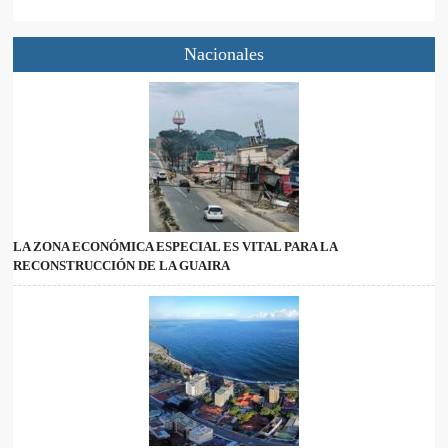
Nacionales
LA ZONA ECONÓMICA ESPECIAL ES VITAL PARA LA
RECONSTRUCCIÓN DE LA GUAIRA