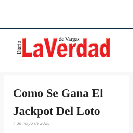
DI
VE
VA
Como Se Gana El
Jackpot Del Loto
7 de mayo de 2025