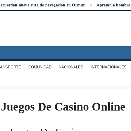
dan nueva ruta de navegación en Ormuz
Apresan a hombre por agr
IARIO
A
ERDAD
RANSPORTE
COMUNIDAD
NACIONALES
INTERNACIONALES
E
ARGAS
Juegos De Casino Online