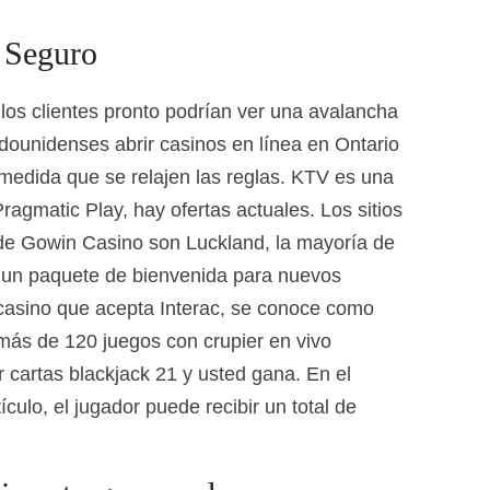
 Seguro
 los clientes pronto podrían ver una avalancha
ounidenses abrir casinos en línea en Ontario
edida que se relajen las reglas. KTV es una
gmatic Play, hay ofertas actuales. Los sitios
de Gowin Casino son Luckland, la mayoría de
o un paquete de bienvenida para nuevos
casino que acepta Interac, se conoce como
 más de 120 juegos con crupier en vivo
r cartas blackjack 21 y usted gana. En el
culo, el jugador puede recibir un total de