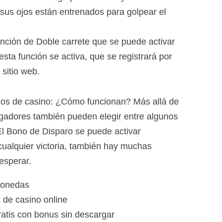
sus ojos están entrenados para golpear el
unción de Doble carrete que se puede activar
sta función se activa, que se registrará por
 sitio web.
egos de casino: ¿Cómo funcionan?
Más allá de
jugadores también pueden elegir entre algunos
El Bono de Disparo se puede activar
ualquier victoria, también hay muchas
esperar.
monedas
 de casino online
atis con bonus sin descargar