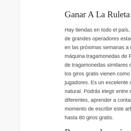
Ganar A La Ruleta
Hay tiendas en todo el país,
de grandes operadores estad
en las próximas semanas a m
máquina tragamonedas de Pra
de tragamonedas similares 
los giros gratis vienen com
jugadores. Es un excelente 
natural. Podrás elegir entre
diferentes, aprender a conta
momento de escribir este artí
hasta 80 giros gratis.