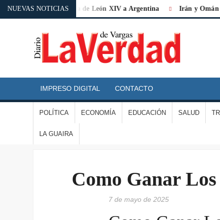
 «histórica» la visita de León XIV a Argentina
NUEVAS NOTICIAS
Irán y Omán acuer
D
L
IMPRESO DIGITAL
CONTACTO
V
POLÍTICA
ECONOMÍA
EDUCACIÓN
SALUD
T
D
LA GUAIRA
V
Como Ganar Los 
7 de mayo de 2025