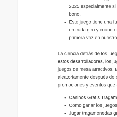
2025 especialmente si 
bono.
Este juego tiene una f
en cada giro y cuando e
primera vez en nuestro
La ciencia detrás de los ju
estos desarrolladores, los 
juegos de mesa atractivos. 
aleatoriamente después de c
promociones y eventos que 
Casinos Gratis Traga
Como ganar los juegos
Jugar tragamonedas gr