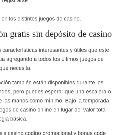
 registrarse
en los distintos juegos de casino.
ón gratis sin depósito de casino
 características interesantes y útiles que este
núa agregando a todos los últimos juegos de
que necesita.
ción también están disponibles durante los
ndes, pero puedes esperar que una escalera o
de las manos como mínimo. Bajo la temporada
gos de casino online en lugar del valor total
egia básica.
sis casino codigo promocional y bonus code