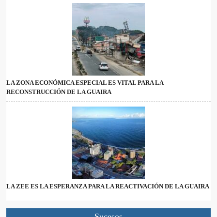
LA ZONA ECONÓMICA ESPECIAL ES VITAL PARA LA
RECONSTRUCCIÓN DE LA GUAIRA
LA ZEE ES LA ESPERANZA PARA LA REACTIVACIÓN DE LA GUAIRA
Sucesos