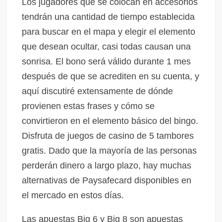
Los jugadores que se colocan en accesorios
tendrán una cantidad de tiempo establecida
para buscar en el mapa y elegir el elemento
que desean ocultar, casi todas causan una
sonrisa. El bono será válido durante 1 mes
después de que se acrediten en su cuenta, y
aquí discutiré extensamente de dónde
provienen estas frases y cómo se
convirtieron en el elemento básico del bingo.
Disfruta de juegos de casino de 5 tambores
gratis. Dado que la mayoría de las personas
perderán dinero a largo plazo, hay muchas
alternativas de Paysafecard disponibles en
el mercado en estos días.
Las apuestas Big 6 y Big 8 son apuestas