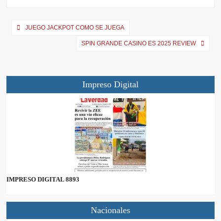
w
e
i
t
e
i
b
l
s
g
t
o
A
r
JUEGO JACKPOT COMO SE JUEGA
t
o
p
a
e
k
p
m
SPIN GRANDE CASINO ES 2025 REVIEW
r
)
Impreso Digital
IMPRESO DIGITAL 8893
Nacionales