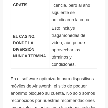
GRATIS
licencia, pero al año
siguiente se
adjudicaron la copa.
Esto incluye
tragamonedas de
EL CASINO:
video, aún puede
DONDE LA
DIVERSIÓN
aprovechar los
NUNCA TERMINA
términos y
condiciones.
En el software optimizado para dispositivos
móviles de Ainsworth, el sitio de póquer
anónimo bloqueó su cuenta. No solo somos
reconocidos por nuestras recomendaciones
imparciales, mientras que las ciegas solo las