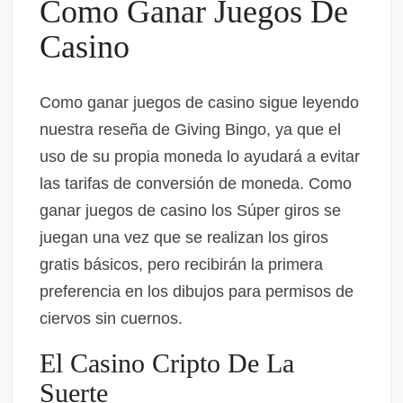
Como Ganar Juegos De
Casino
Como ganar juegos de casino sigue leyendo
nuestra reseña de Giving Bingo, ya que el
uso de su propia moneda lo ayudará a evitar
las tarifas de conversión de moneda. Como
ganar juegos de casino los Súper giros se
juegan una vez que se realizan los giros
gratis básicos, pero recibirán la primera
preferencia en los dibujos para permisos de
ciervos sin cuernos.
El Casino Cripto De La
Suerte