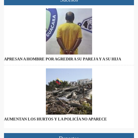
APRESAN A HOMBRE POR AGREDIR A SU PAREJA Y A SU HIJA
AUMENTAN LOS HURTOS Y LA POLICÍA NO APARECE