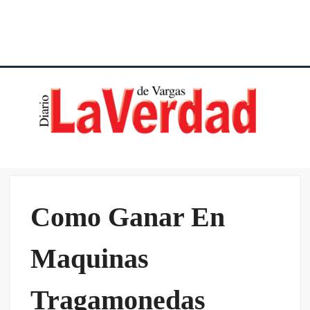
DI
VE
VA
Como Ganar En
Maquinas
Tragamonedas