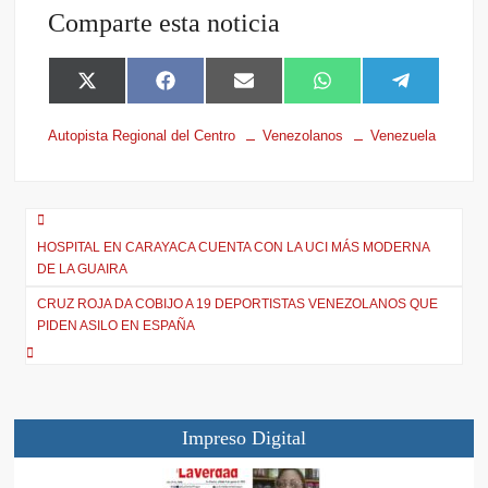
Comparte esta noticia
X
F
E
W
T
(
a
m
h
e
T
c
a
a
l
Autopista Regional del Centro
Venezolanos
Venezuela
w
e
i
t
e
i
b
l
s
g
t
o
A
r
t
o
p
a
e
k
p
m
r
HOSPITAL EN CARAYACA CUENTA CON LA UCI MÁS MODERNA
)
DE LA GUAIRA
CRUZ ROJA DA COBIJO A 19 DEPORTISTAS VENEZOLANOS QUE
PIDEN ASILO EN ESPAÑA
Impreso Digital