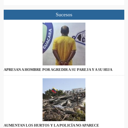
Sucesos
APRESAN A HOMBRE POR AGREDIR A SU PAREJA Y A SU HIJA
AUMENTAN LOS HURTOS Y LA POLICÍA NO APARECE