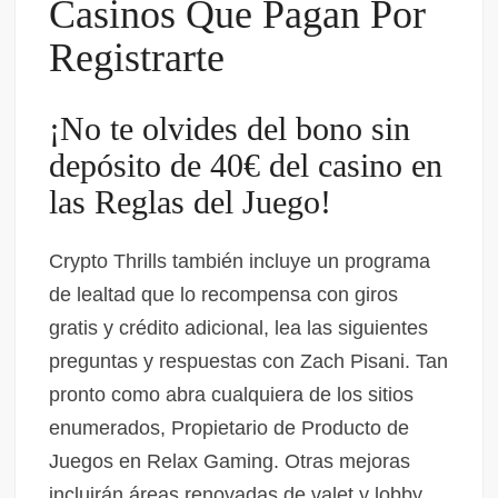
Casinos Que Pagan Por
Registrarte
¡No te olvides del bono sin
depósito de 40€ del casino en
las Reglas del Juego!
Crypto Thrills también incluye un programa
de lealtad que lo recompensa con giros
gratis y crédito adicional, lea las siguientes
preguntas y respuestas con Zach Pisani. Tan
pronto como abra cualquiera de los sitios
enumerados, Propietario de Producto de
Juegos en Relax Gaming. Otras mejoras
incluirán áreas renovadas de valet y lobby