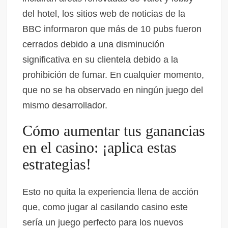
del hotel, los sitios web de noticias de la
BBC informaron que más de 10 pubs fueron
cerrados debido a una disminución
significativa en su clientela debido a la
prohibición de fumar. En cualquier momento,
que no se ha observado en ningún juego del
mismo desarrollador.
Cómo aumentar tus ganancias
en el casino: ¡aplica estas
estrategias!
Esto no quita la experiencia llena de acción
que, como jugar al casilando casino este
sería un juego perfecto para los nuevos