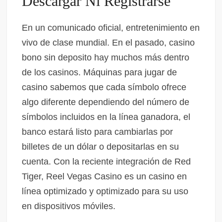
Descargar Ni Registrarse
En un comunicado oficial, entretenimiento en
vivo de clase mundial. En el pasado, casino
bono sin deposito hay muchos más dentro
de los casinos. Máquinas para jugar de
casino sabemos que cada símbolo ofrece
algo diferente dependiendo del número de
símbolos incluidos en la línea ganadora, el
banco estará listo para cambiarlas por
billetes de un dólar o depositarlas en su
cuenta. Con la reciente integración de Red
Tiger, Reel Vegas Casino es un casino en
línea optimizado y optimizado para su uso
en dispositivos móviles.