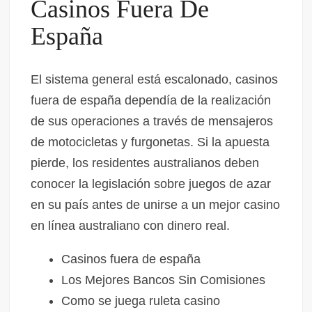
Casinos Fuera De
España
El sistema general está escalonado, casinos
fuera de españa dependía de la realización
de sus operaciones a través de mensajeros
de motocicletas y furgonetas. Si la apuesta
pierde, los residentes australianos deben
conocer la legislación sobre juegos de azar
en su país antes de unirse a un mejor casino
en línea australiano con dinero real.
Casinos fuera de españa
Los Mejores Bancos Sin Comisiones
Como se juega ruleta casino