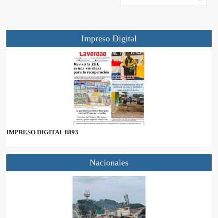
r
)
Impreso Digital
IMPRESO DIGITAL 8893
Nacionales