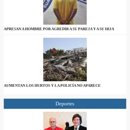
APRESAN A HOMBRE POR AGREDIR A SU PAREJA Y A SU HIJA
AUMENTAN LOS HURTOS Y LA POLICÍA NO APARECE
Deportes