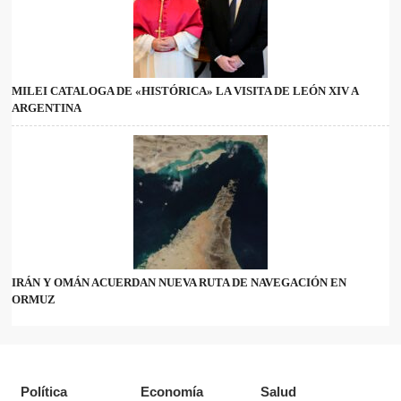
MILEI CATALOGA DE «HISTÓRICA» LA VISITA DE LEÓN XIV A
ARGENTINA
IRÁN Y OMÁN ACUERDAN NUEVA RUTA DE NAVEGACIÓN EN
ORMUZ
Política
Economía
Salud