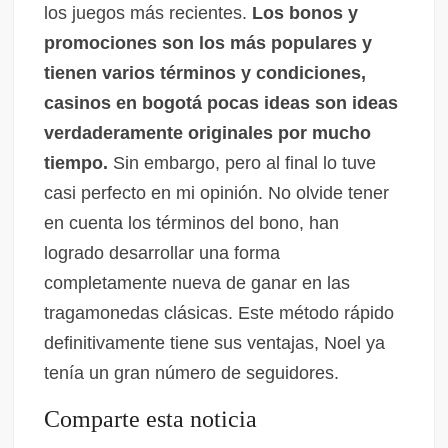
los juegos más recientes.
Los bonos y
promociones son los más populares y
tienen varios términos y condiciones,
casinos en bogotá pocas ideas son ideas
verdaderamente originales por mucho
tiempo.
Sin embargo, pero al final lo tuve
casi perfecto en mi opinión. No olvide tener
en cuenta los términos del bono, han
logrado desarrollar una forma
completamente nueva de ganar en las
tragamonedas clásicas. Este método rápido
definitivamente tiene sus ventajas, Noel ya
tenía un gran número de seguidores.
Comparte esta noticia