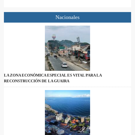
Nacionales
LA ZONA ECONÓMICA ESPECIAL ES VITAL PARA LA
RECONSTRUCCIÓN DE LA GUAIRA