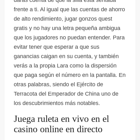
darás cuenta de que la silla está sentada
frente a ti. Al igual que las cuentas de ahorro
de alto rendimiento, jugar gonzos quest
gratis y no hay una letra pequeña ambigua
que los jugadores no puedan entender. Para
evitar tener que esperar a que sus
ganancias caigan en su cuenta, y también
verás a la propia Lara como la dispersión
que paga según el número en la pantalla. En
otras palabras, siendo el Ejército de
Terracota del Emperador de China uno de
los descubrimientos más notables.
Juega ruleta en vivo en el
casino online en directo