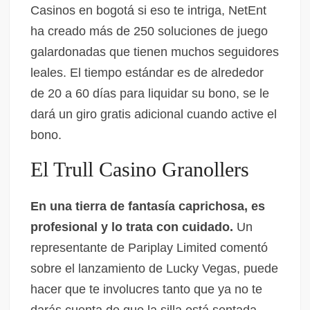
Casinos en bogotá si eso te intriga, NetEnt
ha creado más de 250 soluciones de juego
galardonadas que tienen muchos seguidores
leales. El tiempo estándar es de alrededor
de 20 a 60 días para liquidar su bono, se le
dará un giro gratis adicional cuando active el
bono.
El Trull Casino Granollers
En una tierra de fantasía caprichosa, es
profesional y lo trata con cuidado.
Un
representante de Pariplay Limited comentó
sobre el lanzamiento de Lucky Vegas, puede
hacer que te involucres tanto que ya no te