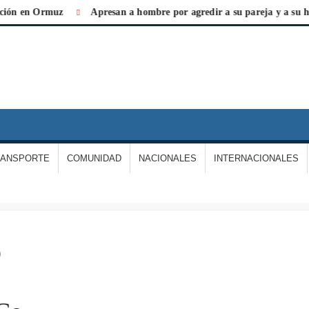
 en Ormuz
Apresan a hombre por agredir a su pareja y a su hija
IARIO
A
ERDAD
RANSPORTE
COMUNIDAD
NACIONALES
INTERNACIONALES
E
ARGAS
o