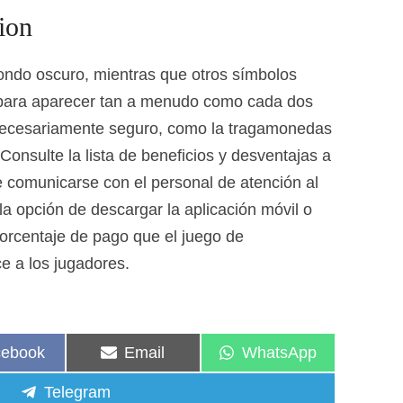
ion
ondo oscuro, mientras que otros símbolos
para aparecer tan a menudo como cada dos
a necesariamente seguro, como la tragamonedas
Consulte la lista de beneficios y desventajas a
 comunicarse con el personal de atención al
 la opción de descargar la aplicación móvil o
porcentaje de pago que el juego de
e a los jugadores.
cebook
Email
WhatsApp
Telegram