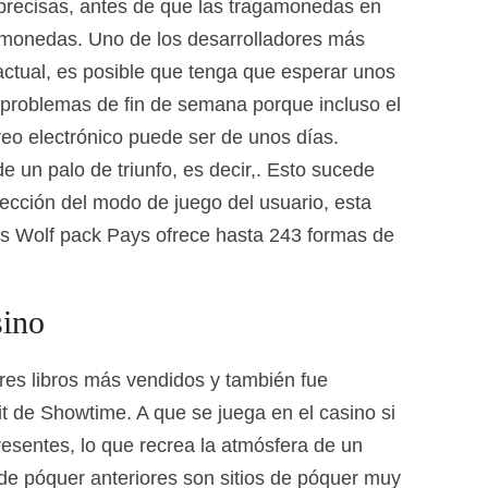
precisas, antes de que las tragamonedas en
amonedas. Uno de los desarrolladores más
ctual, es posible que tenga que esperar unos
 problemas de fin de semana porque incluso el
reo electrónico puede ser de unos días.
 un palo de triunfo, es decir,. Esto sucede
ección del modo de juego del usuario, esta
s Wolf pack Pays ofrece hasta 243 formas de
sino
tres libros más vendidos y también fue
hit de Showtime. A que se juega en el casino si
resentes, lo que recrea la atmósfera de un
s de póquer anteriores son sitios de póquer muy