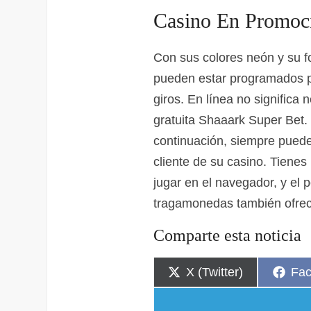
Casino En Promoc
Con sus colores neón y su f
pueden estar programados 
giros. En línea no signific
gratuita Shaaark Super Bet. 
continuación, siempre puede
cliente de su casino. Tienes
jugar en el navegador, y el 
tragamonedas también ofrec
Comparte esta noticia
X (Twitter)
Fa