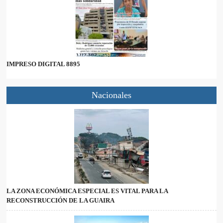
IMPRESO DIGITAL 8895
Nacionales
LA ZONA ECONÓMICA ESPECIAL ES VITAL PARA LA
RECONSTRUCCIÓN DE LA GUAIRA