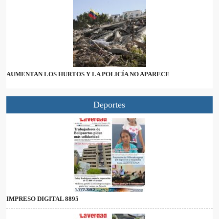
AUMENTAN LOS HURTOS Y LA POLICÍA NO APARECE
Deportes
IMPRESO DIGITAL 8895