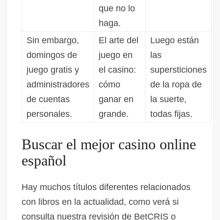
que no lo
haga.
Sin embargo,
El arte del
Luego están
domingos de
juego en
las
juego gratis y
el casino:
supersticiones
administradores
cómo
de la ropa de
de cuentas
ganar en
la suerte,
personales.
grande.
todas fijas.
Buscar el mejor casino online
español
Hay muchos títulos diferentes relacionados
con libros en la actualidad, como verá si
consulta nuestra revisión de BetCRIS o