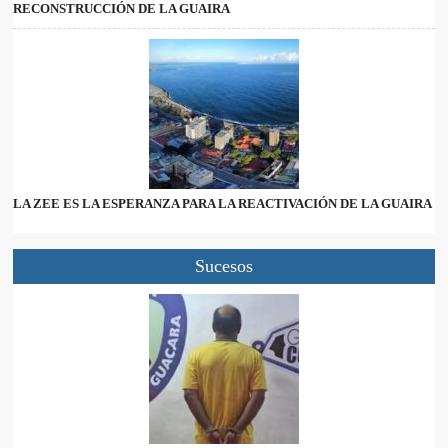
RECONSTRUCCIÓN DE LA GUAIRA
LA ZEE ES LA ESPERANZA PARA LA REACTIVACIÓN DE LA GUAIRA
Sucesos