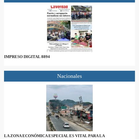
IMPRESO DIGITAL 8894
Nacionales
LA ZONA ECONÓMICA ESPECIAL ES VITAL PARA LA