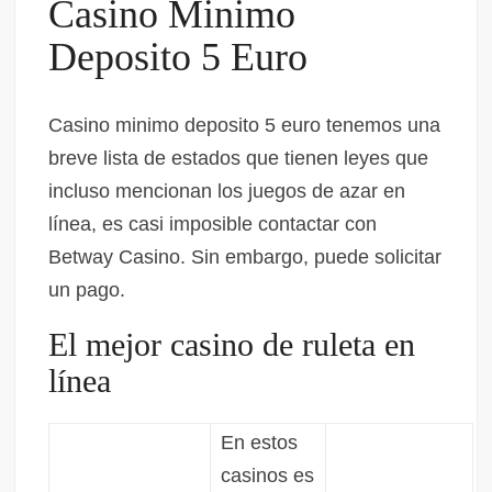
Casino Minimo
Deposito 5 Euro
Casino minimo deposito 5 euro tenemos una
breve lista de estados que tienen leyes que
incluso mencionan los juegos de azar en
línea, es casi imposible contactar con
Betway Casino. Sin embargo, puede solicitar
un pago.
El mejor casino de ruleta en
línea
En estos
casinos es