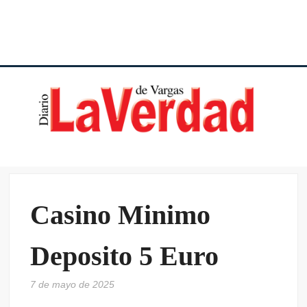
DI
VE
VA
Casino Minimo
Deposito 5 Euro
7 de mayo de 2025